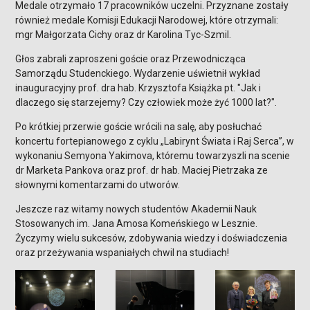
Medale otrzymało 17 pracowników uczelni. Przyznane zostały
również medale Komisji Edukacji Narodowej, które otrzymali:
mgr Małgorzata Cichy oraz dr Karolina Tyc-Szmil.
Głos zabrali zaproszeni goście oraz Przewodnicząca
Samorządu Studenckiego. Wydarzenie uświetnił wykład
inauguracyjny prof. dra hab. Krzysztofa Książka pt. "Jak i
dlaczego się starzejemy? Czy człowiek może żyć 1000 lat?".
Po krótkiej przerwie goście wrócili na salę, aby posłuchać
koncertu fortepianowego z cyklu „Labirynt Świata i Raj Serca”, w
wykonaniu Semyona Yakimova, któremu towarzyszli na scenie
dr Marketa Pankova oraz prof. dr hab. Maciej Pietrzaka ze
słownymi komentarzami do utworów.
Jeszcze raz witamy nowych studentów Akademii Nauk
Stosowanych im. Jana Amosa Komeńskiego w Lesznie.
Życzymy wielu sukcesów, zdobywania wiedzy i doświadczenia
oraz przeżywania wspaniałych chwil na studiach!