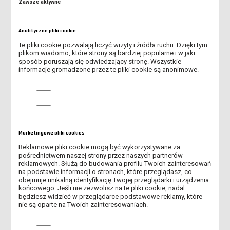
Zawsze aktywne
WEŹ UDZIAŁ W KONKURSIE I WYSTARTUJ ZA DARMO W
LESZCZYŃSKIM FESTIWALU SPORTU!
Analityczne pliki cookie
TRWA II NABÓR NA STUDIA!
Te pliki cookie pozwalają liczyć wizyty i źródła ruchu. Dzięki tym
plikom wiadomo, które strony są bardziej popularne i w jaki
KOMUNIKAT DLA OSÓB PRZYJĘTYCH NA STUDIA WS. ZŁOŻENIA
sposób poruszają się odwiedzający stronę. Wszystkie
ORYGINALNYCH DOKUMENTÓW
informacje gromadzone przez te pliki cookie są anonimowe.
KOMUNIKAT UCZELNIANEJ KOMISJI REKRUTACYJNEJ WS.
Analityczne pliki cookie
URUCHOMIENIA KIERUNKÓW
KOMUNIKAT UCZELNIANEJ KOMISJI REKRUTACYJNEJ WS.
KIERUNKÓW FIZJOTERAPIA I PIELĘGNIARSTWO
Marketingowe pliki cookies
Reklamowe pliki cookie mogą być wykorzystywane za
RUSZYŁ II NABÓR NA STUDIA W ANS W LESZNIE!
pośrednictwem naszej strony przez naszych partnerów
reklamowych. Służą do budowania profilu Twoich zainteresowań
na podstawie informacji o stronach, które przeglądasz, co
INFORMACJA DLA KANDYDATÓW DOTYCZĄCA SKIEROWANIA NA
obejmuje unikalną identyfikację Twojej przeglądarki i urządzenia
BADANIA LEKARSKIE
końcowego. Jeśli nie zezwolisz na te pliki cookie, nadal
będziesz widzieć w przeglądarce podstawowe reklamy, które
SPOTKANIE ONLINE DLA KANDYDATÓW NA STUDIA
nie są oparte na Twoich zainteresowaniach.
OSTATNIE DNI I NABORU NA STUDIA W ANS LESZNO!
Marketingowe pliki cookies