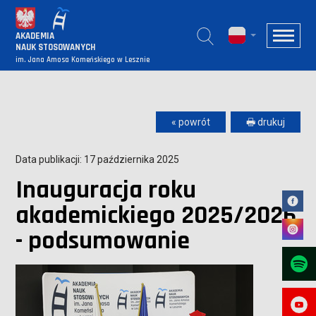
AKADEMIA
NAUK STOSOWANYCH
im. Jana Amosa Komeńskiego w Lesznie
« powrót
🖶 drukuj
Data publikacji: 17 października 2025
Inauguracja roku
akademickiego 2025/2026
- podsumowanie