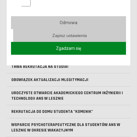
V MIĘDZYNARODOWA KONFERENCJA "PEDAGOGIKA DZIECKA.
DZIECIŃSTWO I EDUKACJA W DOBIE GLOBALIZACJI"
Odmowa
SPOTKANIE ONLINE DLA KANDYDATÓW NA STUDIA - DOWIEDZ
SIĘ, JAK PRZEJŚĆ PRZEZ REKRUTACJĘ
Zapisz ustawienia
ABSOLUTORIA 2026 - KOLEJNY ROCZNIK ABSOLWENTÓW ANS
Zgadzam się
LESZNO ODEBRAŁ DYPLOMY
TRWA REKRUTACJA NA STUDIA!
OBOWIĄZEK AKTUALIZACJI MLEGITYMACJI
UROCZYSTE OTWARCIE AKADEMICKIEGO CENTRUM INŻYNIERII I
TECHNOLOGII ANS W LESZNIE
REKRUTACJA DO DOMU STUDENTA "KOMENIK"
WSPARCIE PSYCHOTERAPEUTYCZNE DLA STUDENTÓW ANS W
LESZNIE W OKRESIE WAKACYJNYM