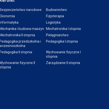
Kierunki:
Bezpieczeństwo narodowe
Budownictwo
Ekonomia
Fizjoterapia
Informatyka
Logistyka
Mechanika i budowa maszyn
Mechatronika I stopnia
Mechatronika II stopnia
Pielęgniarstwo
Pedagogika przedszkolna i
Pedagogika I stopnia
wczesnoszkolna
Pedagogika II stopnia
Wychowanie fizyczne I
stopnia
Wychowanie fizyczne II
Zarządzanie II stopnia
stopnia