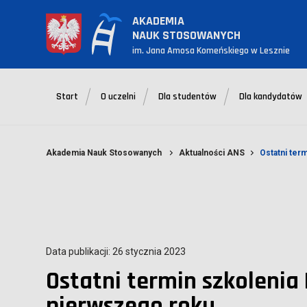
AKADEMIA
NAUK STOSOWANYCH
im. Jana Amosa Komeńskiego w Lesznie
Start
O uczelni
Dla studentów
Dla kandydatów
Akademia Nauk Stosowanych
Aktualności ANS
Ostatni ter
Data publikacji: 26 stycznia 2023
Ostatni termin szkolenia
pierwszego roku