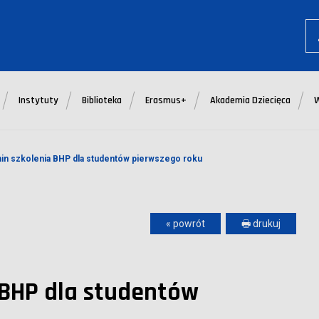
Instytuty
Biblioteka
Erasmus+
Akademia Dziecięca
min szkolenia BHP dla studentów pierwszego roku
« powrót
🖶 drukuj
 BHP dla studentów