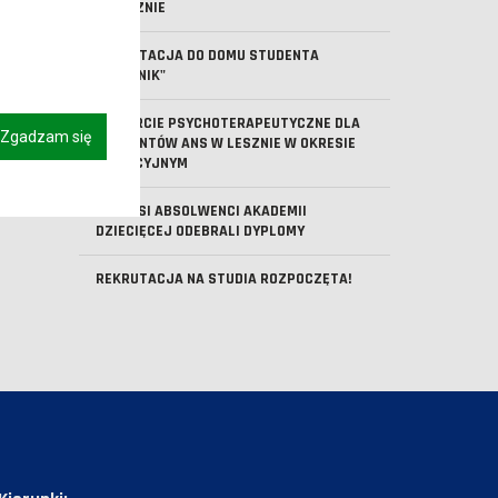
W LESZNIE
REKRUTACJA DO DOMU STUDENTA
"KOMENIK"
WSPARCIE PSYCHOTERAPEUTYCZNE DLA
Zgadzam się
STUDENTÓW ANS W LESZNIE W OKRESIE
WAKACYJNYM
PIERWSI ABSOLWENCI AKADEMII
DZIECIĘCEJ ODEBRALI DYPLOMY
REKRUTACJA NA STUDIA ROZPOCZĘTA!