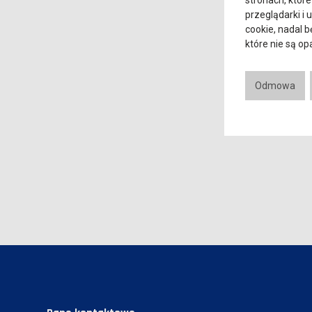
stronach, które
przeglądarki i 
cookie, nadal 
które nie są o
Odmowa