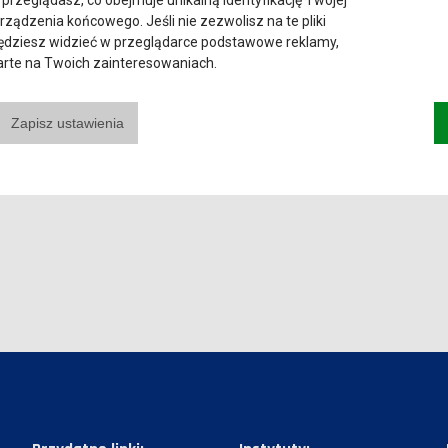
 przeglądasz, co obejmuje unikalną identyfikację Twojej
urządzenia końcowego. Jeśli nie zezwolisz na te pliki
będziesz widzieć w przeglądarce podstawowe reklamy,
parte na Twoich zainteresowaniach.
Zapisz ustawienia