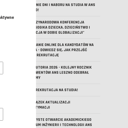
OSTATNIE DNI I NABORU NA STUDIA W ANS
LESZNO!
aktywne
V MIĘDZYNARODOWA KONFERENCJA
"PEDAGOGIKA DZIECKA. DZIECIŃSTWO I
EDUKACJA W DOBIE GLOBALIZACJI"
SPOTKANIE ONLINE DLA KANDYDATÓW NA
STUDIA - DOWIEDZ SIĘ, JAK PRZEJŚĆ
PRZEZ REKRUTACJĘ
e pliki cookie
ABSOLUTORIA 2026 - KOLEJNY ROCZNIK
ABSOLWENTÓW ANS LESZNO ODEBRAŁ
DYPLOMY
TRWA REKRUTACJA NA STUDIA!
OBOWIĄZEK AKTUALIZACJI
MLEGITYMACJI
owe pliki cookies
UROCZYSTE OTWARCIE AKADEMICKIEGO
CENTRUM INŻYNIERII I TECHNOLOGII ANS