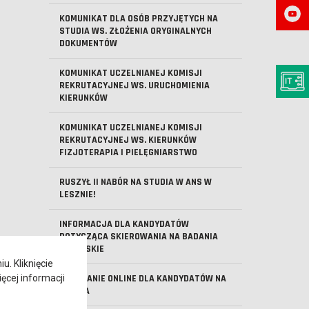
KOMUNIKAT DLA OSÓB PRZYJĘTYCH NA
STUDIA WS. ZŁOŻENIA ORYGINALNYCH
DOKUMENTÓW
KOMUNIKAT UCZELNIANEJ KOMISJI
REKRUTACYJNEJ WS. URUCHOMIENIA
KIERUNKÓW
KOMUNIKAT UCZELNIANEJ KOMISJI
REKRUTACYJNEJ WS. KIERUNKÓW
FIZJOTERAPIA I PIELĘGNIARSTWO
RUSZYŁ II NABÓR NA STUDIA W ANS W
LESZNIE!
INFORMACJA DLA KANDYDATÓW
DOTYCZĄCA SKIEROWANIA NA BADANIA
LEKARSKIE
. Kliknięcie
ęcej informacji
SPOTKANIE ONLINE DLA KANDYDATÓW NA
STUDIA