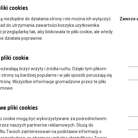
uczania ciągle poszukujący sposobów na skuteczne uczenie.
liki cookies
i z Nauczycielem Roku”, podczas których wspiera tysiące
 z matematyki”. Wieloletnie doświadczenia zaowocowały
 są niezbędne do działania strony i nie można ich wyłączyć.
Zawsze 
z wykorzystaniem nowoczesnych narzędzi interaktywnych i
ład do utrzymania zawartości koszyka użytkownika.
nia. Corocznie do matury na obu poziomach przygotowuje
przeglądarkę tak, aby blokowała te pliki cookie, ale wtedy
st prelegentem podczas wielu konferencji i szkoleń dla nauczycieli
ie działała poprawnie.
raz nauczycieli, obejmując ich wsparciem w przygotowaniach do
pliki cookie
ziecie na stronie
dariuszkulma.elitmat.pl
.
Analityczn
 pozwalają liczyć wizyty i źródła ruchu. Dzięki tym plikom
stów - "Od planu do sukcesu. Jak skutecznie poradzić sobie
strony są bardziej popularne i w jaki sposób poruszają się
i o webinarze na stronie
dariuszkulma.elitmat.pl
.
tronę. Wszystkie informacje gromadzone przez te pliki
nimowe.
e pliki cookies
Marketing
ki cookie mogą być wykorzystywane za pośrednictwem
przez naszych partnerów reklamowych. Służą do
ilu Twoich zainteresowań na podstawie informacji o