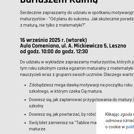
Serdecznie zapraszamy do udziału w spotkaniu motywacyj
maturzystów - "Od planu do sukcesu. Jak skutecznie poradz
z maturą, nie tylko z matematyki?".
16 września 2025 r. (wtorek)
Aula Comeniana, ul. A. Mickiewicza 5, Leszno
od godz. 10:00 do godz. 12:30
Do udziału w wykładzie zapraszamy maturzystów, których j
tym roku szkolnym czeka egzamin maturalny z matematyki
nauczycieli wraz z grupami swoich uczniów. Dlaczego warto
Zdobędziesz mega dawkę motywacji na początku roku
szkolnego, w którym czeka Cię matura.
Dowiesz się, jak zaplanować przygotowania do matury i t
szkolny.
Dowiesz się, jak powtarzać, by robić to naprawdę skutec
Klikając
zgoda
a
odmowa
oznacz
Swój bilet zamienisz na "Tablice matematyczne" o wartoś
o cookie w
poli
maturze.