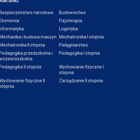
Kierunki:
Bezpieczeństwo narodowe
Budownictwo
Ekonomia
Fizjoterapia
Informatyka
Logistyka
Mechanika i budowa maszyn
Mechatronika I stopnia
Mechatronika II stopnia
Pielęgniarstwo
Pedagogika przedszkolna i
Pedagogika I stopnia
wczesnoszkolna
Pedagogika II stopnia
Wychowanie fizyczne I
stopnia
Wychowanie fizyczne II
Zarządzanie II stopnia
stopnia