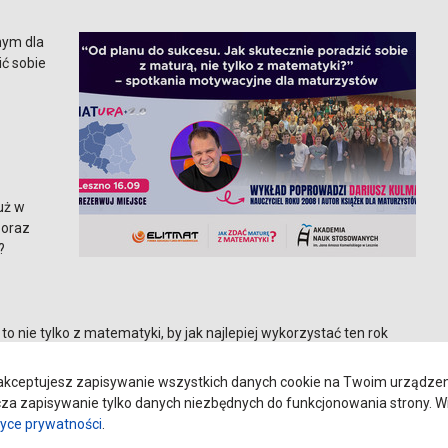
nym dla
ić sobie
uż w
 oraz
?
o nie tylko z matematyki, by jak najlepiej wykorzystać ten rok
znie, szybko i tak, by pamiętać aż do matury.
kceptujesz zapisywanie wszystkich danych cookie na Twoim urządzeniu
a zapisywanie tylko danych niezbędnych do funkcjonowania strony. Wi
ci 21 zł - takie, z których będziesz korzystać również na
tyce prywatności
.