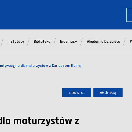
Instytuty
Biblioteka
Erasmus+
Akademia Dziecięca
motywacyjne dla maturzystów z Dariuszem Kulmą
« powrót
🖶 drukuj
dla maturzystów z