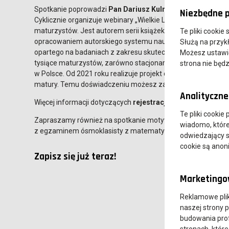
Spotkanie poprowadzi
Pan Dariusz Kulma
– to pasjonat na
Niezbędne p
Cyklicznie organizuje webinary „Wielkie Lekcje z matematyk
maturzystów. Jest autorem serii książek „Jak zdać maturę
Te pliki cookie
opracowaniem autorskiego systemu nauczania matematyki 
Służą na przyk
opartego na badaniach z zakresu skutecznego zapamiętywa
Możesz ustawić 
tysiące maturzystów, zarówno stacjonarnie, jak i zdalnie. Je
strona nie będz
w Polsce. Od 2021 roku realizuje projekt dla maturzystów o
matury. Temu doświadczeniu możesz zaufać!
Analityczne 
Więcej informacji dotyczących
rejestracji
na spotkanie znajd
Te pliki cookie
Zapraszamy również na spotkanie motywacyjne dla ósmoklasi
wiadomo, które 
z egzaminem ósmoklasisty z matematyki?". Więcej informacj
odwiedzający s
cookie są ano
Zapisz się już teraz!
Marketingow
Reklamowe pli
naszej strony 
budowania prof