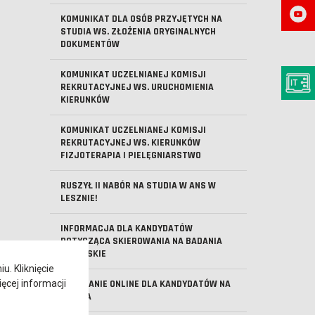
KOMUNIKAT DLA OSÓB PRZYJĘTYCH NA
STUDIA WS. ZŁOŻENIA ORYGINALNYCH
DOKUMENTÓW
KOMUNIKAT UCZELNIANEJ KOMISJI
REKRUTACYJNEJ WS. URUCHOMIENIA
KIERUNKÓW
KOMUNIKAT UCZELNIANEJ KOMISJI
REKRUTACYJNEJ WS. KIERUNKÓW
FIZJOTERAPIA I PIELĘGNIARSTWO
RUSZYŁ II NABÓR NA STUDIA W ANS W
LESZNIE!
INFORMACJA DLA KANDYDATÓW
DOTYCZĄCA SKIEROWANIA NA BADANIA
LEKARSKIE
. Kliknięcie
ęcej informacji
SPOTKANIE ONLINE DLA KANDYDATÓW NA
STUDIA