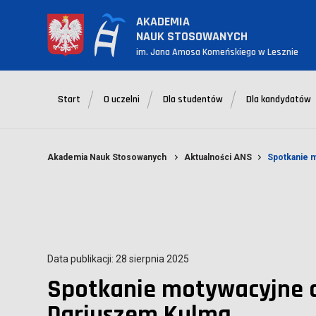
AKADEMIA
NAUK STOSOWANYCH
im. Jana Amosa Komeńskiego w Lesznie
Start
O uczelni
Dla studentów
Dla kandydatów
Akademia Nauk Stosowanych
Aktualności ANS
Spotkanie 
Data publikacji: 28 sierpnia 2025
Spotkanie motywacyjne 
Dariuszem Kulmą