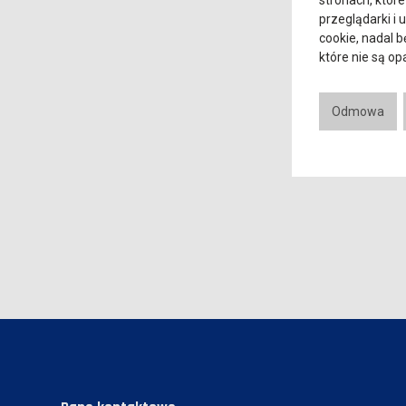
stronach, które
przeglądarki i 
cookie, nadal 
które nie są o
Odmowa