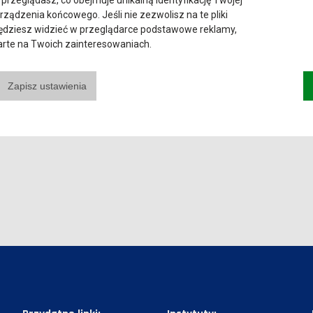
 przeglądasz, co obejmuje unikalną identyfikację Twojej
urządzenia końcowego. Jeśli nie zezwolisz na te pliki
będziesz widzieć w przeglądarce podstawowe reklamy,
parte na Twoich zainteresowaniach.
Zapisz ustawienia