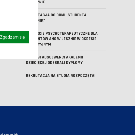
W LESZNIE
REKRUTACJA DO DOMU STUDENTA
"KOMENIK"
WSPARCIE PSYCHOTERAPEUTYCZNE DLA
Zgadzam się
STUDENTÓW ANS W LESZNIE W OKRESIE
WAKACYJNYM
PIERWSI ABSOLWENCI AKADEMII
DZIECIĘCEJ ODEBRALI DYPLOMY
REKRUTACJA NA STUDIA ROZPOCZĘTA!