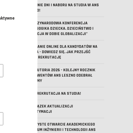
OSTATNIE DNI I NABORU NA STUDIA W ANS
LESZNO!
aktywne
V MIĘDZYNARODOWA KONFERENCJA
"PEDAGOGIKA DZIECKA. DZIECIŃSTWO I
EDUKACJA W DOBIE GLOBALIZACJI"
SPOTKANIE ONLINE DLA KANDYDATÓW NA
STUDIA - DOWIEDZ SIĘ, JAK PRZEJŚĆ
PRZEZ REKRUTACJĘ
e pliki cookie
ABSOLUTORIA 2026 - KOLEJNY ROCZNIK
ABSOLWENTÓW ANS LESZNO ODEBRAŁ
DYPLOMY
TRWA REKRUTACJA NA STUDIA!
OBOWIĄZEK AKTUALIZACJI
MLEGITYMACJI
owe pliki cookies
UROCZYSTE OTWARCIE AKADEMICKIEGO
CENTRUM INŻYNIERII I TECHNOLOGII ANS