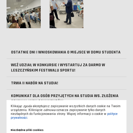
OSTATNIE DNI I WNIOSKOWANIA O MIEJSCE W DOMU STUDENTA
WEŹ UDZIAŁ W KONKURSIE I WYSTARTUJ ZA DARMO W
LESZCZYŃSKIM FESTIWALU SPORTU!
TRWA II NABÓR NA STUDIA!
KOMUNIKAT DLA OSÓB PRZYJĘTYCH NA STUDIA WS. ZŁOŻENIA
ORYGINALNYCH DOKUMENTÓW
Klikając
zgoda
akceptujesz zapisywanie wszystkich danych cookie na Twoim
urządzeniu. Kliknięcie
odmowa
oznacza zapisywanie tylko danych
KOMUNIKAT UCZELNIANEJ KOMISJI REKRUTACYJNEJ WS.
niezbędnych do funkcjonowania strony. Więcej informacji o cookie w
polityce
prywatności
.
URUCHOMIENIA KIERUNKÓW
Niezbędne pliki cookies
KOMUNIKAT UCZELNIANEJ KOMISJI REKRUTACYJNEJ WS.