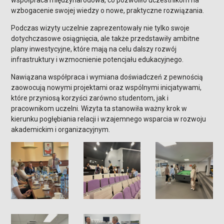
współpraca międzynarodowa, co pozwoliło uczestnikom na
wzbogacenie swojej wiedzy o nowe, praktyczne rozwiązania.
Podczas wizyty uczelnie zaprezentowały nie tylko swoje
dotychczasowe osiągnięcia, ale także przedstawiły ambitne
plany inwestycyjne, które mają na celu dalszy rozwój
infrastruktury i wzmocnienie potencjału edukacyjnego.
Nawiązana współpraca i wymiana doświadczeń z pewnością
zaowocują nowymi projektami oraz wspólnymi inicjatywami,
które przyniosą korzyści zarówno studentom, jak i
pracownikom uczelni. Wizyta ta stanowiła ważny krok w
kierunku pogłębiania relacji i wzajemnego wsparcia w rozwoju
akademickim i organizacyjnym.