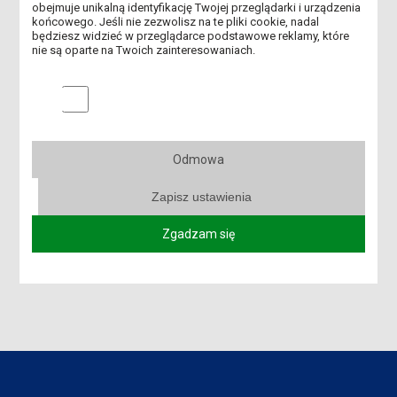
obejmuje unikalną identyfikację Twojej przeglądarki i urządzenia
OBOWIĄZEK AKTUALIZACJI MLEGITYMACJI
końcowego. Jeśli nie zezwolisz na te pliki cookie, nadal
będziesz widzieć w przeglądarce podstawowe reklamy, które
nie są oparte na Twoich zainteresowaniach.
UROCZYSTE OTWARCIE AKADEMICKIEGO CENTRUM INŻYNIERII I
TECHNOLOGII ANS W LESZNIE
Marketingowe pliki cookies
REKRUTACJA DO DOMU STUDENTA "KOMENIK"
WSPARCIE PSYCHOTERAPEUTYCZNE DLA STUDENTÓW ANS W
Odmowa
LESZNIE W OKRESIE WAKACYJNYM
Zapisz ustawienia
PIERWSI ABSOLWENCI AKADEMII DZIECIĘCEJ ODEBRALI
DYPLOMY
Zgadzam się
REKRUTACJA NA STUDIA ROZPOCZĘTA!