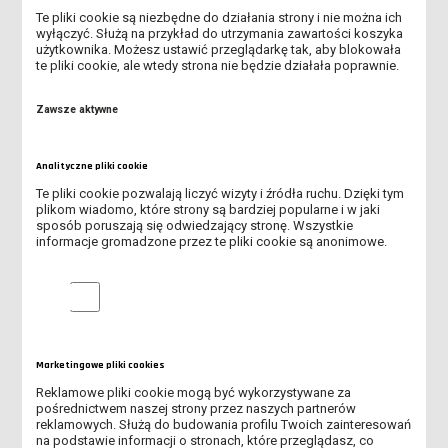
KIERUNKÓW FIZJOTERAPIA I PIELĘGNIARSTWO
Te pliki cookie są niezbędne do działania strony i nie można ich
wyłączyć. Służą na przykład do utrzymania zawartości koszyka
użytkownika. Możesz ustawić przeglądarkę tak, aby blokowała
RUSZYŁ II NABÓR NA STUDIA W ANS W LESZNIE!
te pliki cookie, ale wtedy strona nie będzie działała poprawnie.
INFORMACJA DLA KANDYDATÓW DOTYCZĄCA SKIEROWANIA NA
Zawsze aktywne
BADANIA LEKARSKIE
SPOTKANIE ONLINE DLA KANDYDATÓW NA STUDIA
Analityczne pliki cookie
Te pliki cookie pozwalają liczyć wizyty i źródła ruchu. Dzięki tym
OSTATNIE DNI I NABORU NA STUDIA W ANS LESZNO!
plikom wiadomo, które strony są bardziej popularne i w jaki
sposób poruszają się odwiedzający stronę. Wszystkie
informacje gromadzone przez te pliki cookie są anonimowe.
V MIĘDZYNARODOWA KONFERENCJA "PEDAGOGIKA DZIECKA.
DZIECIŃSTWO I EDUKACJA W DOBIE GLOBALIZACJI"
Analityczne pliki cookie
SPOTKANIE ONLINE DLA KANDYDATÓW NA STUDIA - DOWIEDZ
SIĘ, JAK PRZEJŚĆ PRZEZ REKRUTACJĘ
Marketingowe pliki cookies
ABSOLUTORIA 2026 - KOLEJNY ROCZNIK ABSOLWENTÓW ANS
LESZNO ODEBRAŁ DYPLOMY
Reklamowe pliki cookie mogą być wykorzystywane za
pośrednictwem naszej strony przez naszych partnerów
reklamowych. Służą do budowania profilu Twoich zainteresowań
TRWA REKRUTACJA NA STUDIA!
na podstawie informacji o stronach, które przeglądasz, co