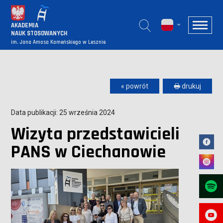
AKADEMIA
NAUK STOSOWANYCH
im. Jana Amosa Komeńskiego w Lesznie
« powrót
🖶 drukuj
Data publikacji: 25 września 2024
Wizyta przedstawicieli
PANS w Ciechanowie