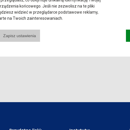
 przeglądasz, co obejmuje unikalną identyfikację Twojej
urządzenia końcowego. Jeśli nie zezwolisz na te pliki
będziesz widzieć w przeglądarce podstawowe reklamy,
parte na Twoich zainteresowaniach.
Zapisz ustawienia