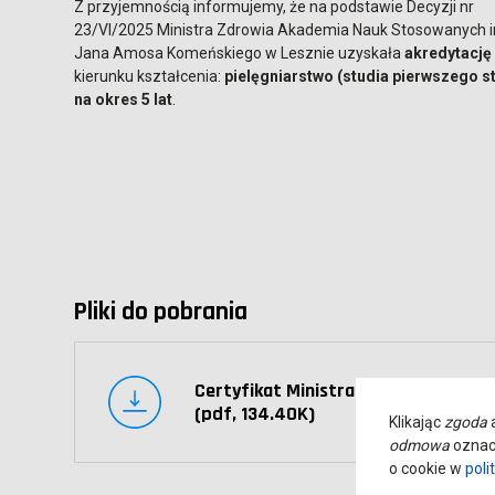
Z przyjemnością informujemy, że na podstawie Decyzji nr
23/VI/2025 Ministra Zdrowia Akademia Nauk Stosowanych 
Jana Amosa Komeńskiego w Lesznie uzyskała
akredytację
kierunku kształcenia:
pielęgniarstwo (studia pierwszego s
na okres 5 lat
.
Pliki do pobrania
Certyfikat Ministra Zdrowia
(pdf, 134.40K)
Klikając
zgoda
a
odmowa
oznacz
o cookie w
poli