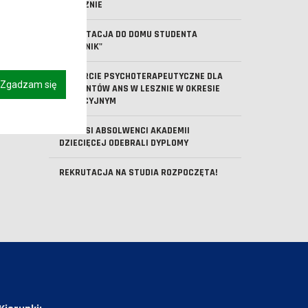
W LESZNIE
REKRUTACJA DO DOMU STUDENTA
"KOMENIK"
WSPARCIE PSYCHOTERAPEUTYCZNE DLA
Zgadzam się
STUDENTÓW ANS W LESZNIE W OKRESIE
WAKACYJNYM
PIERWSI ABSOLWENCI AKADEMII
DZIECIĘCEJ ODEBRALI DYPLOMY
REKRUTACJA NA STUDIA ROZPOCZĘTA!