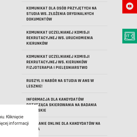
KOMUNIKAT DLA OSÓB PRZYJĘTYCH NA
STUDIA WS. ZŁOŻENIA ORYGINALNYCH
DOKUMENTÓW
KOMUNIKAT UCZELNIANEJ KOMISJI
REKRUTACYJNEJ WS. URUCHOMIENIA
KIERUNKÓW
KOMUNIKAT UCZELNIANEJ KOMISJI
REKRUTACYJNEJ WS. KIERUNKÓW
FIZJOTERAPIA I PIELĘGNIARSTWO
RUSZYŁ II NABÓR NA STUDIA W ANS W
LESZNIE!
INFORMACJA DLA KANDYDATÓW
DOTYCZĄCA SKIEROWANIA NA BADANIA
LEKARSKIE
. Kliknięcie
ęcej informacji
SPOTKANIE ONLINE DLA KANDYDATÓW NA
STUDIA