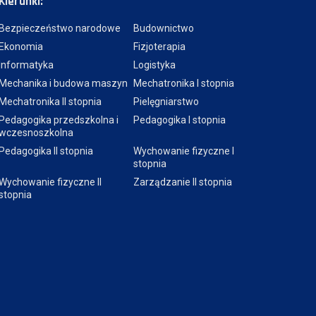
Kierunki:
Bezpieczeństwo narodowe
Budownictwo
Ekonomia
Fizjoterapia
Informatyka
Logistyka
Mechanika i budowa maszyn
Mechatronika I stopnia
Mechatronika II stopnia
Pielęgniarstwo
Pedagogika przedszkolna i
Pedagogika I stopnia
wczesnoszkolna
Pedagogika II stopnia
Wychowanie fizyczne I
stopnia
Wychowanie fizyczne II
Zarządzanie II stopnia
stopnia