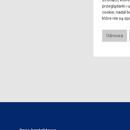
stronach, które
przeglądarki i 
cookie, nadal 
które nie są o
Odmowa