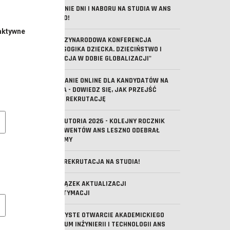
OSTATNIE DNI I NABORU NA STUDIA W ANS
LESZNO!
aktywne
V MIĘDZYNARODOWA KONFERENCJA
"PEDAGOGIKA DZIECKA. DZIECIŃSTWO I
EDUKACJA W DOBIE GLOBALIZACJI"
SPOTKANIE ONLINE DLA KANDYDATÓW NA
STUDIA - DOWIEDZ SIĘ, JAK PRZEJŚĆ
PRZEZ REKRUTACJĘ
e pliki cookie
ABSOLUTORIA 2026 - KOLEJNY ROCZNIK
ABSOLWENTÓW ANS LESZNO ODEBRAŁ
DYPLOMY
TRWA REKRUTACJA NA STUDIA!
OBOWIĄZEK AKTUALIZACJI
MLEGITYMACJI
owe pliki cookies
UROCZYSTE OTWARCIE AKADEMICKIEGO
CENTRUM INŻYNIERII I TECHNOLOGII ANS