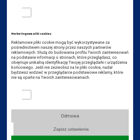
Akademia Nauk Stosowanych
Analityczne pliki cookie
im. Jana Amosa Komeńskiego w Lesznie
ul. Adama Mickiewicza 5, 64-100 Leszno
Tel.:
+48 65 529 60 60
Marketingowe pliki cookies
Tel. rekrutacja:
+48 65 525 01 12
Reklamowe pliki cookie mogą być wykorzystywane za
pośrednictwem naszej strony przez naszych partnerów
Fax:
+48 65 529 60 82
reklamowych. Służą do budowania profilu Twoich zainteresowań
na podstawie informacji o stronach, które przeglądasz, co
E-mail:
kancelaria@ansleszno.pl
obejmuje unikalną identyfikację Twojej przeglądarki i urządzenia
końcowego. Jeśli nie zezwolisz na te pliki cookie, nadal
E-mail rekrutacja:
rekrutacja@ansleszno.pl
będziesz widzieć w przeglądarce podstawowe reklamy, które
nie są oparte na Twoich zainteresowaniach.
Marketingowe pliki cookies
Przydatne linki:
Aktualności
Odmowa
Władze Uczelni
Zapisz ustawienia
Senat Uczelni
Mapa Kampusu