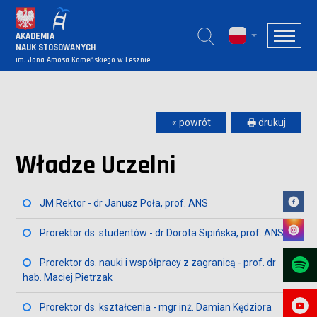
AKADEMIA
NAUK STOSOWANYCH
im. Jana Amosa Komeńskiego w Lesznie
« powrót
🖶 drukuj
Władze Uczelni
JM Rektor - dr Janusz Poła, prof. ANS
Prorektor ds. studentów - dr Dorota Sipińska, prof. ANS
Prorektor ds. nauki i współpracy z zagranicą - prof. dr
hab. Maciej Pietrzak
Prorektor ds. kształcenia - mgr inż. Damian Kędziora