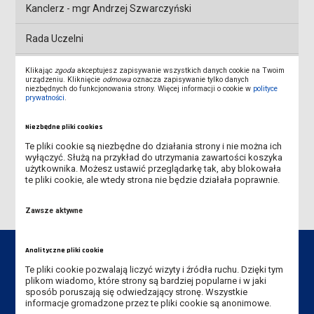
Kanclerz - mgr Andrzej Szwarczyński
Rada Uczelni
Senat Uczelni
Klikając
zgoda
akceptujesz zapisywanie wszystkich danych cookie na Twoim
urządzeniu. Kliknięcie
odmowa
oznacza zapisywanie tylko danych
niezbędnych do funkcjonowania strony. Więcej informacji o cookie w
polityce
JAKOŚĆ KSZTAŁCENIA
prywatności
.
Niezbędne pliki cookies
KAMPUS AKADEMICKI
Te pliki cookie są niezbędne do działania strony i nie można ich
wyłączyć. Służą na przykład do utrzymania zawartości koszyka
PROJEKTY
użytkownika. Możesz ustawić przeglądarkę tak, aby blokowała
te pliki cookie, ale wtedy strona nie będzie działała poprawnie.
Zawsze aktywne
Analityczne pliki cookie
Te pliki cookie pozwalają liczyć wizyty i źródła ruchu. Dzięki tym
plikom wiadomo, które strony są bardziej popularne i w jaki
sposób poruszają się odwiedzający stronę. Wszystkie
Dane kontaktowe
informacje gromadzone przez te pliki cookie są anonimowe.