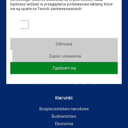
Mapa Kampusu
będziesz widzieć w przeglądarce podstawowe reklamy, które
nie są oparte na Twoich zainteresowaniach.
Dostępność
Dział IT
Marketingowe pliki cookies
Blog
Do pobrania
Odmowa
Instytuty:
Zapisz ustawienia
Instytut Gospodarki
Instytut Pedagogiczny
Zgadzam się
Instytut Politechniczny
Instytut Zdrowia i Kultury Fizycznej
Kierunki:
Bezpieczeństwo narodowe
Budownictwo
Ekonomia