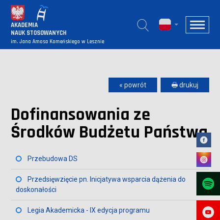
AKADEMIA
NAUK STOSOWANYCH
im. Jana Amosa Komeńskiego w Lesznie
« powrót
🖶 drukuj
Dofinansowania ze
Środków Budżetu Państwa
Przebudowa DS
Przedsięwzięcie pn. Inicjatywa wsparcia dążenia do
doskonałości
Legia Akademicka - IX edycja programu