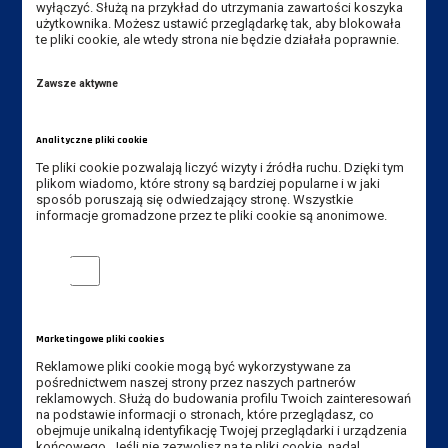
wyłączyć. Służą na przykład do utrzymania zawartości koszyka
użytkownika. Możesz ustawić przeglądarkę tak, aby blokowała
Akademia Nauk Stosowanych
te pliki cookie, ale wtedy strona nie będzie działała poprawnie.
im. Jana Amosa Komeńskiego w Lesznie
ul. Adama Mickiewicza 5, 64-100 Leszno
Zawsze aktywne
Tel.:
+48 65 529 60 60
Analityczne pliki cookie
Tel. rekrutacja:
+48 65 525 01 12
Te pliki cookie pozwalają liczyć wizyty i źródła ruchu. Dzięki tym
Fax:
+48 65 529 60 82
plikom wiadomo, które strony są bardziej popularne i w jaki
sposób poruszają się odwiedzający stronę. Wszystkie
E-mail:
kancelaria@ansleszno.pl
informacje gromadzone przez te pliki cookie są anonimowe.
E-mail rekrutacja:
rekrutacja@ansleszno.pl
Analityczne pliki cookie
Marketingowe pliki cookies
Przydatne linki:
Reklamowe pliki cookie mogą być wykorzystywane za
pośrednictwem naszej strony przez naszych partnerów
Aktualności
reklamowych. Służą do budowania profilu Twoich zainteresowań
Władze Uczelni
na podstawie informacji o stronach, które przeglądasz, co
obejmuje unikalną identyfikację Twojej przeglądarki i urządzenia
Senat Uczelni
końcowego. Jeśli nie zezwolisz na te pliki cookie, nadal