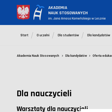
AKADEMIA
NAUK STOSOWANYCH
im. Jana Amosa Komeńskiego w Lesznie
Start
O uczelni
Dla studentów
Dla kandydatów
Akademia Nauk Stosowanych
Dla kandydatów
Oferta eduka
Dla nauczycieli
Warsztaty dla nauczycieli