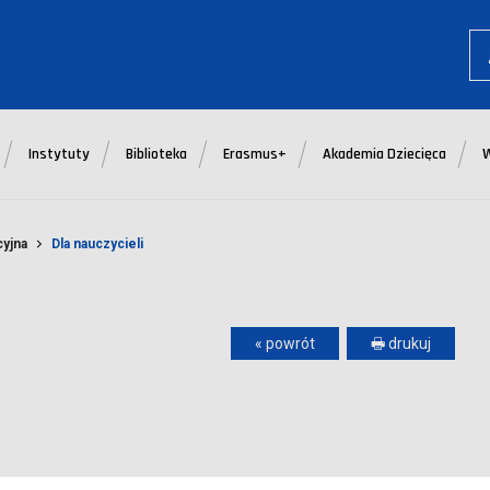
Instytuty
Biblioteka
Erasmus+
Akademia Dziecięca
cyjna
Dla nauczycieli
« powrót
🖶 drukuj