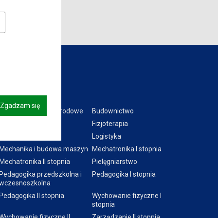
owe pliki cookies
Kierunki:
Zgadzam się
Bezpieczeństwo narodowe
Budownictwo
Ekonomia
Fizjoterapia
Informatyka
Logistyka
Mechanika i budowa maszyn
Mechatronika I stopnia
Mechatronika II stopnia
Pielęgniarstwo
Pedagogika przedszkolna i
Pedagogika I stopnia
wczesnoszkolna
Pedagogika II stopnia
Wychowanie fizyczne I
stopnia
Wychowanie fizyczne II
Zarządzanie II stopnia