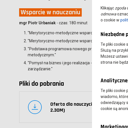
Klikając
zgoda
a
Wsparcie w nauczaniu
odmowa
oznacz
o cookie w
poli
mgr Piotr Urbaniak
- czas: 180 minut
"Merytoryczno-metodyczne wsparcie nauczycieli przedm
Niezbędne p
"Merytoryczno-metodyczne wsparcie nauczyciela podst
Te pliki cookie
"Podstawa programowa nowego przedmiotu ogólnokszta
Służą na przyk
metodycznym."
Możesz ustawić 
strona nie będz
"Pomysł na biznes i jego realizacja - przygotowanie do
zarządzanie."
Analityczne 
Pliki do pobrania
Te pliki cookie
wiadomo, które 
odwiedzający s
Oferta dla nauczycieli (pdf,
cookie są ano
2.30M)
Marketingow