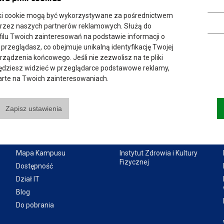
Marketing
ki cookie mogą być wykorzystywane za pośrednictwem
przez naszych partnerów reklamowych. Służą do
ilu Twoich zainteresowań na podstawie informacji o
 przeglądasz, co obejmuje unikalną identyfikację Twojej
urządzenia końcowego. Jeśli nie zezwolisz na te pliki
będziesz widzieć w przeglądarce podstawowe reklamy,
parte na Twoich zainteresowaniach.
Przydatne linki:
Instytuty:
Zapisz ustawienia
Aktualności
Instytut Gospodarki
Władze Uczelni
Instytut Pedagogiczny
Senat Uczelni
Instytut Politechniczny
Mapa Kampusu
Instytut Zdrowia i Kultury
Fizycznej
Dostępność
Dział IT
Blog
Do pobrania