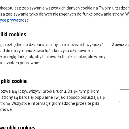
kceptujesz zapisywanie wszystkich danych cookie na Twoim urządzeniu
a zapisywanie tylko danych niezbędnych do funkcjonowania strony. Wi
tyce prywatności
.
iotu "Biznes i zarządzanie" w zakresie wiedzy ekonomicznej."
liki cookies
aw przedsiębiorczości w zakresie wiedzy ekonomicznej."
 są niezbędne do działania strony i nie można ich wyłączyć.
Zawsze 
łcącego "Biznes i zarządzanie" w ujęciu merytoryczno-
ład do utrzymania zawartości koszyka użytkownika.
przeglądarkę tak, aby blokowała te pliki cookie, ale wtedy
ie działała poprawnie.
 realizacji nowego przedmiotu ogólnokształcącego "Biznes i
pliki cookie
Analityczn
 pozwalają liczyć wizyty i źródła ruchu. Dzięki tym plikom
strony są bardziej popularne i w jaki sposób poruszają się
tronę. Wszystkie informacje gromadzone przez te pliki
nimowe.
e pliki cookies