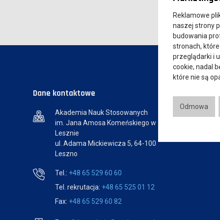
Reklamowe pli
naszej strony 
budowania prof
stronach, które
przeglądarki i 
cookie, nadal 
które nie są o
Dane kontaktowe
Odmowa
Akademia Nauk Stosowanych
im. Jana Amosa Komeńskiego w
Lesznie
ul. Adama Mickiewicza 5, 64-100
Leszno
Tel.:
+48 65 529 60 60
Tel. rekrutacja:
+48 65 525 01 12
Fax:
+48 65 529 60 82