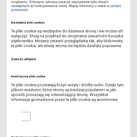
urządzeniu. Kliknięcie
odmowa
oznacza zapisywanie tylko danych
niezbędnych do funkcjonowania strony. Więcej informacji o cookie w
polityce
SPOTKANIE ONLINE DLA KANDYDATÓW NA STUDIA - DOWIEDZ
prywatności
.
SIĘ, JAK PRZEJŚĆ PRZEZ REKRUTACJĘ
Niezbędne pliki cookies
ABSOLUTORIA 2026 - KOLEJNY ROCZNIK ABSOLWENTÓW ANS
Te pliki cookie są niezbędne do działania strony i nie można ich
LESZNO ODEBRAŁ DYPLOMY
wyłączyć. Służą na przykład do utrzymania zawartości koszyka
użytkownika. Możesz ustawić przeglądarkę tak, aby blokowała
TRWA REKRUTACJA NA STUDIA!
te pliki cookie, ale wtedy strona nie będzie działała poprawnie.
OBOWIĄZEK AKTUALIZACJI MLEGITYMACJI
Zawsze aktywne
UROCZYSTE OTWARCIE AKADEMICKIEGO CENTRUM INŻYNIERII I
Analityczne pliki cookie
TECHNOLOGII ANS W LESZNIE
Te pliki cookie pozwalają liczyć wizyty i źródła ruchu. Dzięki tym
plikom wiadomo, które strony są bardziej popularne i w jaki
REKRUTACJA DO DOMU STUDENTA "KOMENIK"
sposób poruszają się odwiedzający stronę. Wszystkie
informacje gromadzone przez te pliki cookie są anonimowe.
WSPARCIE PSYCHOTERAPEUTYCZNE DLA STUDENTÓW ANS W
LESZNIE W OKRESIE WAKACYJNYM
Analityczne pliki cookie
PIERWSI ABSOLWENCI AKADEMII DZIECIĘCEJ ODEBRALI
DYPLOMY