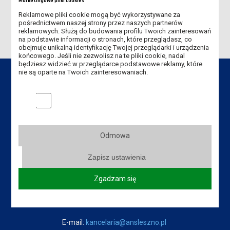
Marketingowe pliki cookies
REKRUTACJA NA STUDIA ROZPOCZĘTA!
Reklamowe pliki cookie mogą być wykorzystywane za
pośrednictwem naszej strony przez naszych partnerów
reklamowych. Służą do budowania profilu Twoich zainteresowań
na podstawie informacji o stronach, które przeglądasz, co
obejmuje unikalną identyfikację Twojej przeglądarki i urządzenia
końcowego. Jeśli nie zezwolisz na te pliki cookie, nadal
będziesz widzieć w przeglądarce podstawowe reklamy, które
nie są oparte na Twoich zainteresowaniach.
Marketingowe pliki cookies
Dane kontaktowe
Akademia Nauk Stosowanych
Odmowa
im. Jana Amosa Komeńskiego w Lesznie
ul. Adama Mickiewicza 5, 64-100 Leszno
Zapisz ustawienia
Tel.:
+48 65 529 60 60
Zgadzam się
Tel. rekrutacja:
+48 65 525 01 12
Fax:
+48 65 529 60 82
E-mail:
kancelaria@ansleszno.pl