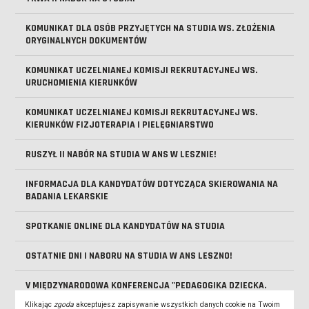
KOMUNIKAT DLA OSÓB PRZYJĘTYCH NA STUDIA WS. ZŁOŻENIA
ORYGINALNYCH DOKUMENTÓW
KOMUNIKAT UCZELNIANEJ KOMISJI REKRUTACYJNEJ WS.
URUCHOMIENIA KIERUNKÓW
KOMUNIKAT UCZELNIANEJ KOMISJI REKRUTACYJNEJ WS.
KIERUNKÓW FIZJOTERAPIA I PIELĘGNIARSTWO
RUSZYŁ II NABÓR NA STUDIA W ANS W LESZNIE!
INFORMACJA DLA KANDYDATÓW DOTYCZĄCA SKIEROWANIA NA
BADANIA LEKARSKIE
SPOTKANIE ONLINE DLA KANDYDATÓW NA STUDIA
OSTATNIE DNI I NABORU NA STUDIA W ANS LESZNO!
V MIĘDZYNARODOWA KONFERENCJA "PEDAGOGIKA DZIECKA.
DZIECIŃSTWO I EDUKACJA W DOBIE GLOBALIZACJI"
Klikając
zgoda
akceptujesz zapisywanie wszystkich danych cookie na Twoim