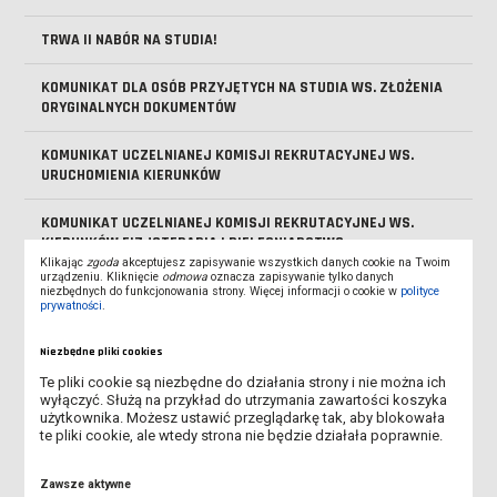
TRWA II NABÓR NA STUDIA!
KOMUNIKAT DLA OSÓB PRZYJĘTYCH NA STUDIA WS. ZŁOŻENIA
ORYGINALNYCH DOKUMENTÓW
KOMUNIKAT UCZELNIANEJ KOMISJI REKRUTACYJNEJ WS.
URUCHOMIENIA KIERUNKÓW
KOMUNIKAT UCZELNIANEJ KOMISJI REKRUTACYJNEJ WS.
KIERUNKÓW FIZJOTERAPIA I PIELĘGNIARSTWO
Klikając
zgoda
akceptujesz zapisywanie wszystkich danych cookie na Twoim
urządzeniu. Kliknięcie
odmowa
oznacza zapisywanie tylko danych
RUSZYŁ II NABÓR NA STUDIA W ANS W LESZNIE!
niezbędnych do funkcjonowania strony. Więcej informacji o cookie w
polityce
prywatności
.
INFORMACJA DLA KANDYDATÓW DOTYCZĄCA SKIEROWANIA NA
Niezbędne pliki cookies
BADANIA LEKARSKIE
Te pliki cookie są niezbędne do działania strony i nie można ich
wyłączyć. Służą na przykład do utrzymania zawartości koszyka
SPOTKANIE ONLINE DLA KANDYDATÓW NA STUDIA
użytkownika. Możesz ustawić przeglądarkę tak, aby blokowała
te pliki cookie, ale wtedy strona nie będzie działała poprawnie.
OSTATNIE DNI I NABORU NA STUDIA W ANS LESZNO!
Zawsze aktywne