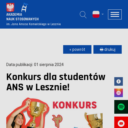
AKADEMIA
NAUK STOSOWANYCH
im. Jana Amosa Komeńskiego w Lesznie
« powrót
🖶 drukuj
Data publikacji: 01 sierpnia 2024
Konkurs dla studentów
ANS w Lesznie!