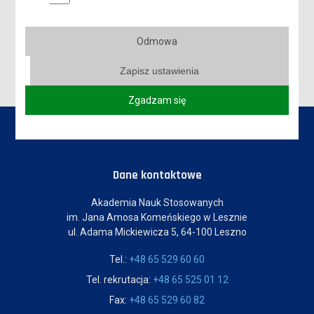
DYPLOMY
REKRUTACJA NA STUDIA ROZPOCZĘTA!
Odmowa
Zapisz ustawienia
Zgadzam się
Dane kontaktowe
Akademia Nauk Stosowanych
im. Jana Amosa Komeńskiego w Lesznie
ul. Adama Mickiewicza 5, 64-100 Leszno
Tel.:
+48 65 529 60 60
Tel. rekrutacja:
+48 65 525 01 12
Fax:
+48 65 529 60 82