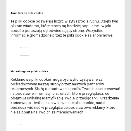
V MIĘDZYNARODOWA KONFERENCJA "PEDAGOGIKA DZIECKA.
DZIECIŃSTWO I EDUKACJA W DOBIE GLOBALIZACJI"
Analityczne pliki cookie
SPOTKANIE ONLINE DLA KANDYDATÓW NA STUDIA - DOWIEDZ
Te pliki cookie pozwalają liczyć wizyty i źródła ruchu. Dzięki tym
SIĘ, JAK PRZEJŚĆ PRZEZ REKRUTACJĘ
plikom wiadomo, które strony są bardziej popularne i w jaki
sposób poruszają się odwiedzający stronę. Wszystkie
informacje gromadzone przez te pliki cookie są anonimowe.
ABSOLUTORIA 2026 - KOLEJNY ROCZNIK ABSOLWENTÓW ANS
LESZNO ODEBRAŁ DYPLOMY
Analityczne pliki cookie
TRWA REKRUTACJA NA STUDIA!
OBOWIĄZEK AKTUALIZACJI MLEGITYMACJI
Marketingowe pliki cookies
Reklamowe pliki cookie mogą być wykorzystywane za
UROCZYSTE OTWARCIE AKADEMICKIEGO CENTRUM INŻYNIERII I
pośrednictwem naszej strony przez naszych partnerów
TECHNOLOGII ANS W LESZNIE
reklamowych. Służą do budowania profilu Twoich zainteresowań
na podstawie informacji o stronach, które przeglądasz, co
REKRUTACJA DO DOMU STUDENTA "KOMENIK"
obejmuje unikalną identyfikację Twojej przeglądarki i urządzenia
końcowego. Jeśli nie zezwolisz na te pliki cookie, nadal
będziesz widzieć w przeglądarce podstawowe reklamy, które
WSPARCIE PSYCHOTERAPEUTYCZNE DLA STUDENTÓW ANS W
nie są oparte na Twoich zainteresowaniach.
LESZNIE W OKRESIE WAKACYJNYM
Marketingowe pliki cookies
PIERWSI ABSOLWENCI AKADEMII DZIECIĘCEJ ODEBRALI