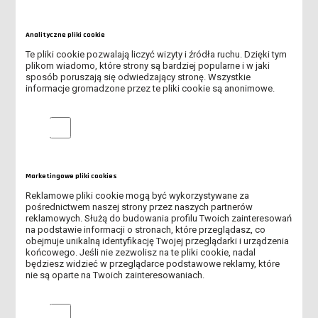
Analityczne pliki cookie
Te pliki cookie pozwalają liczyć wizyty i źródła ruchu. Dzięki tym
plikom wiadomo, które strony są bardziej popularne i w jaki
sposób poruszają się odwiedzający stronę. Wszystkie
informacje gromadzone przez te pliki cookie są anonimowe.
Analityczne pliki cookie
Oświadczam, iż zostałem/-am poinformowany/-a, że
administratorem podanych przeze mnie danych
osobowych jest firma Akademia Nauk Stosowanych im.
Jana Amosa Komeńskiego w Lesznie, oraz że:
czytaj
Marketingowe pliki cookies
dalej
Reklamowe pliki cookie mogą być wykorzystywane za
pośrednictwem naszej strony przez naszych partnerów
Wyślij
reklamowych. Służą do budowania profilu Twoich zainteresowań
na podstawie informacji o stronach, które przeglądasz, co
obejmuje unikalną identyfikację Twojej przeglądarki i urządzenia
końcowego. Jeśli nie zezwolisz na te pliki cookie, nadal
będziesz widzieć w przeglądarce podstawowe reklamy, które
OSTATNIE DNI I WNIOSKOWANIA O MIEJSCE W DOMU STUDENTA
nie są oparte na Twoich zainteresowaniach.
WEŹ UDZIAŁ W KONKURSIE I WYSTARTUJ ZA DARMO W
Marketingowe pliki cookies