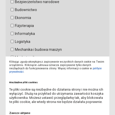
Bezpieczeństwo narodowe
Budownictwo
Ekonomia
Fizjoterapia
Informatyka
Logistyka
Mechanika i budowa maszyn
Mechatronika
Klikając
zgoda
akceptujesz zapisywanie wszystkich danych cookie na Twoim
urządzeniu. Kliknięcie
odmowa
oznacza zapisywanie tylko danych
Pedagogika
niezbędnych do funkcjonowania strony. Więcej informacji o cookie w
polityce
prywatności
.
Pedagogika przedszkolna i wczesnoszkolna
Pielęgniarstwo
Niezbędne pliki cookies
Wychowanie fizyczne
Te pliki cookie są niezbędne do działania strony i nie można ich
wyłączyć. Służą na przykład do utrzymania zawartości koszyka
Zarządzanie
użytkownika. Możesz ustawić przeglądarkę tak, aby blokowała
te pliki cookie, ale wtedy strona nie będzie działała poprawnie.
Treść pytania: *
Zawsze aktywne