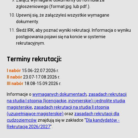
Załącz wymagane dokumenty do formularza
zgłoszeniowego (format jpg. lub pdf.).
Upewnij się, że załączyłeś wszystkie wymagane
dokumenty.
Śledź IRK, aby poznać wyniki rekrutacji. Informacja o wyniku
postępowania pojawi się na koncie w systemie
rekrutacyjnym.
Terminy rekrutacji:
I nabór
15.06-22.07.2026 r.
II nabór
23.07-17.08.2026 r.
III nabór
18.08-15.09.2026 r.
Informacje o
wymaganych dokumentach
,
z
asadach rekrutacji
na studia I stopnia (licencjackie, inżynierskie) i jednolite studia
magisterskie
,
zasadach rekrutacji na studia II stopnia
(uzupełniające magisterskie)
oraz
zasadach rekrutacji dla
cudzoziemców
znajdują się w zakładce "
Dla kandydatów -
Rekrutacja 2026/2027
".