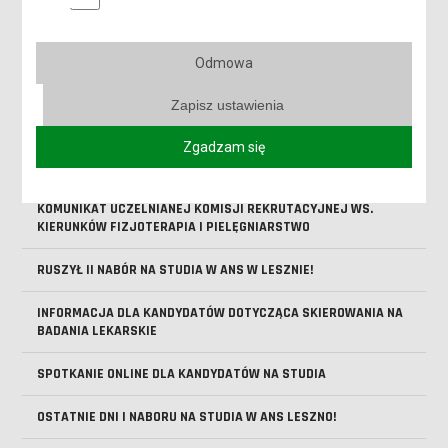
LESZCZYŃSKIM FESTIWALU SPORTU!
TRWA II NABÓR NA STUDIA!
Odmowa
KOMUNIKAT DLA OSÓB PRZYJĘTYCH NA STUDIA WS. ZŁOŻENIA
ORYGINALNYCH DOKUMENTÓW
Zapisz ustawienia
Zgadzam się
KOMUNIKAT UCZELNIANEJ KOMISJI REKRUTACYJNEJ WS.
URUCHOMIENIA KIERUNKÓW
KOMUNIKAT UCZELNIANEJ KOMISJI REKRUTACYJNEJ WS.
KIERUNKÓW FIZJOTERAPIA I PIELĘGNIARSTWO
RUSZYŁ II NABÓR NA STUDIA W ANS W LESZNIE!
INFORMACJA DLA KANDYDATÓW DOTYCZĄCA SKIEROWANIA NA
BADANIA LEKARSKIE
SPOTKANIE ONLINE DLA KANDYDATÓW NA STUDIA
OSTATNIE DNI I NABORU NA STUDIA W ANS LESZNO!