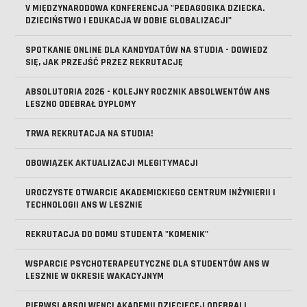
V MIĘDZYNARODOWA KONFERENCJA "PEDAGOGIKA DZIECKA.
DZIECIŃSTWO I EDUKACJA W DOBIE GLOBALIZACJI"
SPOTKANIE ONLINE DLA KANDYDATÓW NA STUDIA - DOWIEDZ
SIĘ, JAK PRZEJŚĆ PRZEZ REKRUTACJĘ
ABSOLUTORIA 2026 - KOLEJNY ROCZNIK ABSOLWENTÓW ANS
LESZNO ODEBRAŁ DYPLOMY
TRWA REKRUTACJA NA STUDIA!
OBOWIĄZEK AKTUALIZACJI MLEGITYMACJI
UROCZYSTE OTWARCIE AKADEMICKIEGO CENTRUM INŻYNIERII I
TECHNOLOGII ANS W LESZNIE
REKRUTACJA DO DOMU STUDENTA "KOMENIK"
WSPARCIE PSYCHOTERAPEUTYCZNE DLA STUDENTÓW ANS W
LESZNIE W OKRESIE WAKACYJNYM
PIERWSI ABSOLWENCI AKADEMII DZIECIĘCEJ ODEBRALI