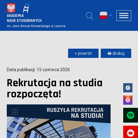
AKADEMIA
NAUK STOSOWANYCH
im. Jana Amosa Komeńskiego w Lesznie
« powrót
🖶 drukuj
Data publikacji: 15 czerwca 2026
Rekrutacja na studia
rozpoczęta!