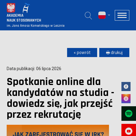
AKADEMIA
NAUK STOSOWANYCH
im. Jana Amosa Komeńskiego w Lesznie
« powrót
🖶 drukuj
Data publikacji: 06 lipca 2026
Spotkanie online dla
kandydatów na studia -
dowiedz się, jak przejść
przez rekrutację