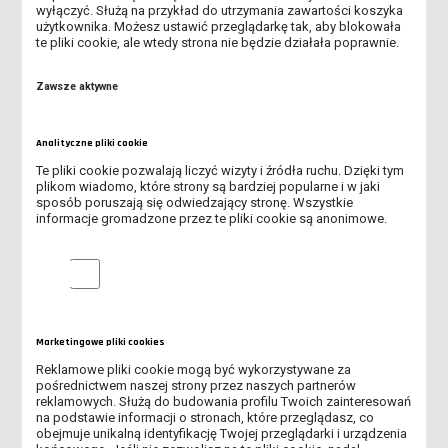
RUSZYŁ II NABÓR NA STUDIA W ANS W LESZNIE!
wyłączyć. Służą na przykład do utrzymania zawartości koszyka
użytkownika. Możesz ustawić przeglądarkę tak, aby blokowała
te pliki cookie, ale wtedy strona nie będzie działała poprawnie.
INFORMACJA DLA KANDYDATÓW DOTYCZĄCA SKIEROWANIA NA
BADANIA LEKARSKIE
Zawsze aktywne
SPOTKANIE ONLINE DLA KANDYDATÓW NA STUDIA
Analityczne pliki cookie
OSTATNIE DNI I NABORU NA STUDIA W ANS LESZNO!
Te pliki cookie pozwalają liczyć wizyty i źródła ruchu. Dzięki tym
plikom wiadomo, które strony są bardziej popularne i w jaki
V MIĘDZYNARODOWA KONFERENCJA "PEDAGOGIKA DZIECKA.
sposób poruszają się odwiedzający stronę. Wszystkie
DZIECIŃSTWO I EDUKACJA W DOBIE GLOBALIZACJI"
informacje gromadzone przez te pliki cookie są anonimowe.
SPOTKANIE ONLINE DLA KANDYDATÓW NA STUDIA - DOWIEDZ
Analityczne pliki cookie
SIĘ, JAK PRZEJŚĆ PRZEZ REKRUTACJĘ
ABSOLUTORIA 2026 - KOLEJNY ROCZNIK ABSOLWENTÓW ANS
LESZNO ODEBRAŁ DYPLOMY
Marketingowe pliki cookies
Reklamowe pliki cookie mogą być wykorzystywane za
TRWA REKRUTACJA NA STUDIA!
pośrednictwem naszej strony przez naszych partnerów
reklamowych. Służą do budowania profilu Twoich zainteresowań
na podstawie informacji o stronach, które przeglądasz, co
OBOWIĄZEK AKTUALIZACJI MLEGITYMACJI
obejmuje unikalną identyfikację Twojej przeglądarki i urządzenia