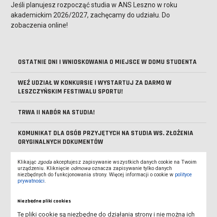
Jeśli planujesz rozpocząć studia w ANS Leszno w roku
akademickim 2026/2027, zachęcamy do udziału. Do
zobaczenia online!
OSTATNIE DNI I WNIOSKOWANIA O MIEJSCE W DOMU STUDENTA
WEŹ UDZIAŁ W KONKURSIE I WYSTARTUJ ZA DARMO W
LESZCZYŃSKIM FESTIWALU SPORTU!
TRWA II NABÓR NA STUDIA!
KOMUNIKAT DLA OSÓB PRZYJĘTYCH NA STUDIA WS. ZŁOŻENIA
ORYGINALNYCH DOKUMENTÓW
KOMUNIKAT UCZELNIANEJ KOMISJI REKRUTACYJNEJ WS.
Klikając
zgoda
akceptujesz zapisywanie wszystkich danych cookie na Twoim
urządzeniu. Kliknięcie
odmowa
oznacza zapisywanie tylko danych
URUCHOMIENIA KIERUNKÓW
niezbędnych do funkcjonowania strony. Więcej informacji o cookie w
polityce
prywatności
.
KOMUNIKAT UCZELNIANEJ KOMISJI REKRUTACYJNEJ WS.
KIERUNKÓW FIZJOTERAPIA I PIELĘGNIARSTWO
Niezbędne pliki cookies
Te pliki cookie są niezbędne do działania strony i nie można ich