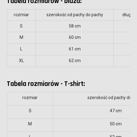
Tabela rozmiarów - bluza:
rozmiar
szerokość od pachy do pachy
długość
S
58 cm
6
M
60 cm
7
L
61 cm
7
XL
62 cm
7
Tabela rozmiarów - T-shirt:
rozmiar
szerokość od pachy do p
S
47 cm
M
50 cm