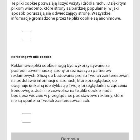
Te pliki cookie pozwalają liczyć wizyty i źródła ruchu. Dzięki tym
plikom wiadomo, które strony są bardziej popularne i w jaki
Pliki do pobrania
sposób poruszają się odwiedzający stronę. Wszystkie
informacje gromadzone przez te pliki cookie są anonimowe.
Analityczne pliki cookie
Tabele rozmiarów (pdf, 91.10K)
Marketingowe pliki cookies
Reklamowe pliki cookie mogą być wykorzystywane za
pośrednictwem naszej strony przez naszych partnerów
reklamowych. Służą do budowania profilu Twoich zainteresowań
OSTATNIE DNI I WNIOSKOWANIA O MIEJSCE W DOMU STUDENTA
na podstawie informacji o stronach, które przeglądasz, co
obejmuje unikalną identyfikację Twojej przeglądarki i urządzenia
końcowego. Jeśli nie zezwolisz na te pliki cookie, nadal
WEŹ UDZIAŁ W KONKURSIE I WYSTARTUJ ZA DARMO W
będziesz widzieć w przeglądarce podstawowe reklamy, które
LESZCZYŃSKIM FESTIWALU SPORTU!
nie są oparte na Twoich zainteresowaniach.
TRWA II NABÓR NA STUDIA!
Marketingowe pliki cookies
KOMUNIKAT DLA OSÓB PRZYJĘTYCH NA STUDIA WS. ZŁOŻENIA
ORYGINALNYCH DOKUMENTÓW
Odmowa