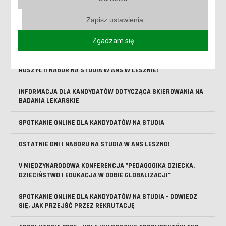
KOMUNIKAT UCZELNIANEJ KOMISJI REKRUTACYJNEJ WS.
URUCHOMIENIA KIERUNKÓW
Zapisz ustawienia
KOMUNIKAT UCZELNIANEJ KOMISJI REKRUTACYJNEJ WS.
Zgadzam się
KIERUNKÓW FIZJOTERAPIA I PIELĘGNIARSTWO
RUSZYŁ II NABÓR NA STUDIA W ANS W LESZNIE!
INFORMACJA DLA KANDYDATÓW DOTYCZĄCA SKIEROWANIA NA
BADANIA LEKARSKIE
SPOTKANIE ONLINE DLA KANDYDATÓW NA STUDIA
OSTATNIE DNI I NABORU NA STUDIA W ANS LESZNO!
V MIĘDZYNARODOWA KONFERENCJA "PEDAGOGIKA DZIECKA.
DZIECIŃSTWO I EDUKACJA W DOBIE GLOBALIZACJI"
SPOTKANIE ONLINE DLA KANDYDATÓW NA STUDIA - DOWIEDZ
SIĘ, JAK PRZEJŚĆ PRZEZ REKRUTACJĘ