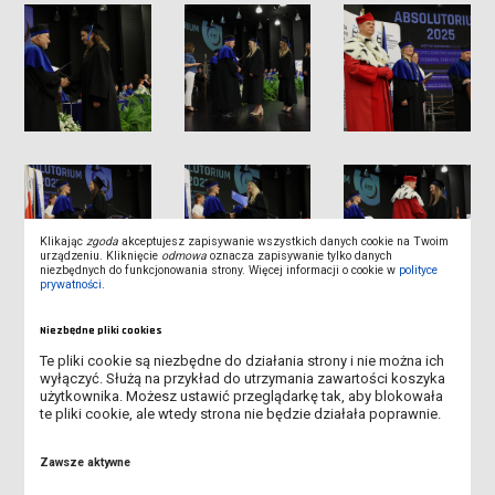
Klikając
zgoda
akceptujesz zapisywanie wszystkich danych cookie na Twoim
urządzeniu. Kliknięcie
odmowa
oznacza zapisywanie tylko danych
niezbędnych do funkcjonowania strony. Więcej informacji o cookie w
polityce
prywatności
.
Niezbędne pliki cookies
Te pliki cookie są niezbędne do działania strony i nie można ich
wyłączyć. Służą na przykład do utrzymania zawartości koszyka
OSTATNIE DNI I WNIOSKOWANIA O MIEJSCE W DOMU STUDENTA
użytkownika. Możesz ustawić przeglądarkę tak, aby blokowała
te pliki cookie, ale wtedy strona nie będzie działała poprawnie.
WEŹ UDZIAŁ W KONKURSIE I WYSTARTUJ ZA DARMO W
LESZCZYŃSKIM FESTIWALU SPORTU!
Zawsze aktywne