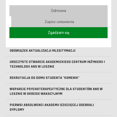
SPOTKANIE ONLINE DLA KANDYDATÓW NA STUDIA - DOWIEDZ
Odmowa
SIĘ, JAK PRZEJŚĆ PRZEZ REKRUTACJĘ
Zapisz ustawienia
ABSOLUTORIA 2026 - KOLEJNY ROCZNIK ABSOLWENTÓW ANS
LESZNO ODEBRAŁ DYPLOMY
Zgadzam się
TRWA REKRUTACJA NA STUDIA!
OBOWIĄZEK AKTUALIZACJI MLEGITYMACJI
UROCZYSTE OTWARCIE AKADEMICKIEGO CENTRUM INŻYNIERII I
TECHNOLOGII ANS W LESZNIE
REKRUTACJA DO DOMU STUDENTA "KOMENIK"
WSPARCIE PSYCHOTERAPEUTYCZNE DLA STUDENTÓW ANS W
LESZNIE W OKRESIE WAKACYJNYM
PIERWSI ABSOLWENCI AKADEMII DZIECIĘCEJ ODEBRALI
DYPLOMY