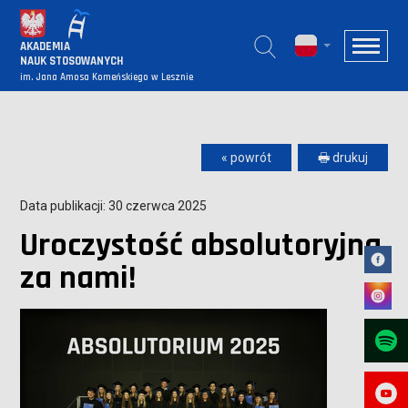
AKADEMIA
NAUK STOSOWANYCH
im. Jana Amosa Komeńskiego w Lesznie
« powrót
🖶 drukuj
Data publikacji: 30 czerwca 2025
Uroczystość absolutoryjna
za nami!