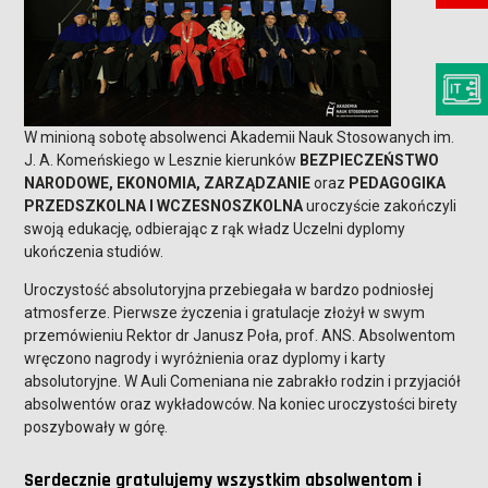
W minioną sobotę absolwenci Akademii Nauk Stosowanych im.
J. A. Komeńskiego w Lesznie kierunków
BEZPIECZEŃSTWO
NARODOWE, EKONOMIA, ZARZĄDZANIE
oraz
PEDAGOGIKA
PRZEDSZKOLNA I WCZESNOSZKOLNA
uroczyście zakończyli
swoją edukację, odbierając z rąk władz Uczelni dyplomy
ukończenia studiów.
Uroczystość absolutoryjna przebiegała w bardzo podniosłej
atmosferze. Pierwsze życzenia i gratulacje złożył w swym
przemówieniu Rektor dr Janusz Poła, prof. ANS. Absolwentom
wręczono nagrody i wyróżnienia oraz dyplomy i karty
absolutoryjne. W Auli Comeniana nie zabrakło rodzin i przyjaciół
absolwentów oraz wykładowców. Na koniec uroczystości birety
poszybowały w górę.
Serdecznie gratulujemy wszystkim absolwentom i