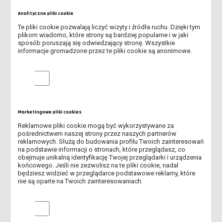
TRWA II NABÓR NA STUDIA!
Analityczne pliki cookie
KOMUNIKAT DLA OSÓB PRZYJĘTYCH NA STUDIA WS. ZŁOŻENIA
Te pliki cookie pozwalają liczyć wizyty i źródła ruchu. Dzięki tym
ORYGINALNYCH DOKUMENTÓW
plikom wiadomo, które strony są bardziej popularne i w jaki
sposób poruszają się odwiedzający stronę. Wszystkie
informacje gromadzone przez te pliki cookie są anonimowe.
KOMUNIKAT UCZELNIANEJ KOMISJI REKRUTACYJNEJ WS.
URUCHOMIENIA KIERUNKÓW
Analityczne pliki cookie
KOMUNIKAT UCZELNIANEJ KOMISJI REKRUTACYJNEJ WS.
KIERUNKÓW FIZJOTERAPIA I PIELĘGNIARSTWO
RUSZYŁ II NABÓR NA STUDIA W ANS W LESZNIE!
Marketingowe pliki cookies
Reklamowe pliki cookie mogą być wykorzystywane za
INFORMACJA DLA KANDYDATÓW DOTYCZĄCA SKIEROWANIA NA
pośrednictwem naszej strony przez naszych partnerów
reklamowych. Służą do budowania profilu Twoich zainteresowań
BADANIA LEKARSKIE
na podstawie informacji o stronach, które przeglądasz, co
obejmuje unikalną identyfikację Twojej przeglądarki i urządzenia
SPOTKANIE ONLINE DLA KANDYDATÓW NA STUDIA
końcowego. Jeśli nie zezwolisz na te pliki cookie, nadal
będziesz widzieć w przeglądarce podstawowe reklamy, które
nie są oparte na Twoich zainteresowaniach.
OSTATNIE DNI I NABORU NA STUDIA W ANS LESZNO!
Marketingowe pliki cookies
V MIĘDZYNARODOWA KONFERENCJA "PEDAGOGIKA DZIECKA.
DZIECIŃSTWO I EDUKACJA W DOBIE GLOBALIZACJI"