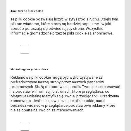
DZIECIŃSTWO I EDUKACJA W DOBIE GLOBALIZACJI"
Analityczne pliki cookie
SPOTKANIE ONLINE DLA KANDYDATÓW NA STUDIA - DOWIEDZ
Te pliki cookie pozwalają liczyć wizyty i źródła ruchu. Dzięki tym
SIĘ, JAK PRZEJŚĆ PRZEZ REKRUTACJĘ
plikom wiadomo, które strony są bardziej popularne i w jaki
sposób poruszają się odwiedzający stronę. Wszystkie
ABSOLUTORIA 2026 - KOLEJNY ROCZNIK ABSOLWENTÓW ANS
informacje gromadzone przez te pliki cookie są anonimowe.
LESZNO ODEBRAŁ DYPLOMY
Analityczne pliki cookie
TRWA REKRUTACJA NA STUDIA!
OBOWIĄZEK AKTUALIZACJI MLEGITYMACJI
Marketingowe pliki cookies
UROCZYSTE OTWARCIE AKADEMICKIEGO CENTRUM INŻYNIERII I
Reklamowe pliki cookie mogą być wykorzystywane za
TECHNOLOGII ANS W LESZNIE
pośrednictwem naszej strony przez naszych partnerów
reklamowych. Służą do budowania profilu Twoich zainteresowań
na podstawie informacji o stronach, które przeglądasz, co
REKRUTACJA DO DOMU STUDENTA "KOMENIK"
obejmuje unikalną identyfikację Twojej przeglądarki i urządzenia
końcowego. Jeśli nie zezwolisz na te pliki cookie, nadal
będziesz widzieć w przeglądarce podstawowe reklamy, które
WSPARCIE PSYCHOTERAPEUTYCZNE DLA STUDENTÓW ANS W
nie są oparte na Twoich zainteresowaniach.
LESZNIE W OKRESIE WAKACYJNYM
Marketingowe pliki cookies
PIERWSI ABSOLWENCI AKADEMII DZIECIĘCEJ ODEBRALI
DYPLOMY