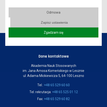
REKRUTACJA NA STUDIA ROZPOCZĘTA!
Odmowa
Zapisz ustawienia
Zgadzam się
Dane kontaktowe
Akademia Nauk Stosowanych
im. Jana Amosa Komeńskiego w Lesznie
ul. Adama Mickiewicza 5, 64-100 Leszno
Tel.:
+48 65 529 60 60
Tel. rekrutacja:
+48 65 525 01 12
Fax:
+48 65 529 60 82