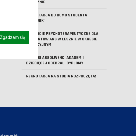
W LESZNIE
REKRUTACJA DO DOMU STUDENTA
"KOMENIK"
WSPARCIE PSYCHOTERAPEUTYCZNE DLA
Zgadzam się
STUDENTÓW ANS W LESZNIE W OKRESIE
WAKACYJNYM
PIERWSI ABSOLWENCI AKADEMII
DZIECIĘCEJ ODEBRALI DYPLOMY
REKRUTACJA NA STUDIA ROZPOCZĘTA!