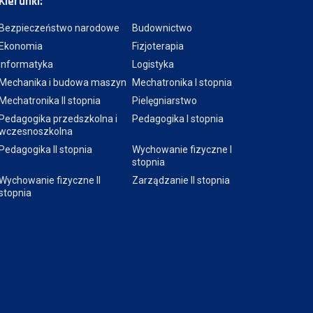
Kierunki:
Bezpieczeństwo narodowe
Budownictwo
Ekonomia
Fizjoterapia
Informatyka
Logistyka
Mechanika i budowa maszyn
Mechatronika I stopnia
Mechatronika II stopnia
Pielęgniarstwo
Pedagogika przedszkolna i
Pedagogika I stopnia
wczesnoszkolna
Pedagogika II stopnia
Wychowanie fizyczne I
stopnia
Wychowanie fizyczne II
Zarządzanie II stopnia
stopnia