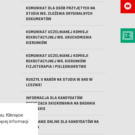
KOMUNIKAT DLA OSÓB PRZYJĘTYCH NA
STUDIA WS. ZŁOŻENIA ORYGINALNYCH
DOKUMENTÓW
KOMUNIKAT UCZELNIANEJ KOMISJI
REKRUTACYJNEJ WS. URUCHOMIENIA
KIERUNKÓW
KOMUNIKAT UCZELNIANEJ KOMISJI
REKRUTACYJNEJ WS. KIERUNKÓW
FIZJOTERAPIA I PIELĘGNIARSTWO
RUSZYŁ II NABÓR NA STUDIA W ANS W
LESZNIE!
INFORMACJA DLA KANDYDATÓW
DOTYCZĄCA SKIEROWANIA NA BADANIA
LEKARSKIE
. Kliknięcie
ęcej informacji
SPOTKANIE ONLINE DLA KANDYDATÓW NA
STUDIA