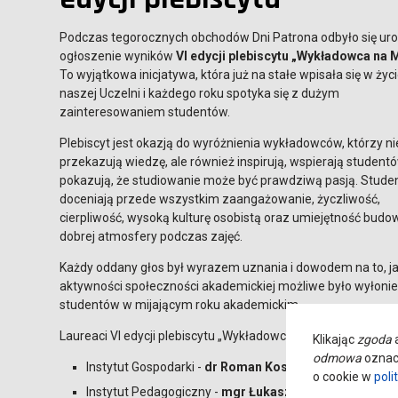
Podczas tegorocznych obchodów Dni Patrona odbyło się ur
ogłoszenie wyników
VI edycji plebiscytu „Wykładowca na 
To wyjątkowa inicjatywa, która już na stałe wpisała się w życ
naszej Uczelni i każdego roku spotyka się z dużym
zainteresowaniem studentów.
Plebiscyt jest okazją do wyróżnienia wykładowców, którzy ni
przekazują wiedzę, ale również inspirują, wspierają studentó
pokazują, że studiowanie może być prawdziwą pasją. Stude
doceniają przede wszystkim zaangażowanie, życzliwość,
cierpliwość, wysoką kulturę osobistą oraz umiejętność budo
dobrej atmosfery podczas zajęć.
Każdy oddany głos był wyrazem uznania i dowodem na to, ja
aktywności społeczności akademickiej możliwe było wyłonien
studentów w mijającym roku akademickim.
Laureaci VI edycji plebiscytu „Wykładowca na Medal”:
Klikając
zgoda
a
odmowa
oznacz
Instytut Gospodarki -
dr Roman Kosmalski
o cookie w
poli
Instytut Pedagogiczny -
mgr Łukasz Maćkowiak