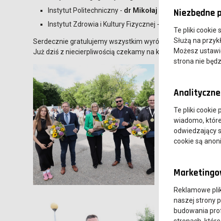
Instytut Politechniczny -
dr Mikołaj Zgaiński
Niezbędne p
Instytut Zdrowia i Kultury Fizycznej -
mgr piel. Mirosła
Te pliki cookie
Służą na przyk
Serdecznie gratulujemy wszystkim wyróżnionym i dziękuje
Możesz ustawić 
Już dziś z niecierpliwością czekamy na kolejną odsłonę wyd
strona nie będz
Analityczne 
Te pliki cookie
wiadomo, które 
odwiedzający s
cookie są ano
Marketingow
Reklamowe pli
naszej strony 
budowania prof