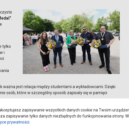
oczyste
Medal”
.
ie
e tylko
w i
nci
wania
k ważna jest relacja między studentami a wykładowcami. Dzięki
ie osób, które w szczególny sposób zapisały się w pamięci
kceptujesz zapisywanie wszystkich danych cookie na Twoim urządzeniu
a zapisywanie tylko danych niezbędnych do funkcjonowania strony. Wi
tyce prywatności
.