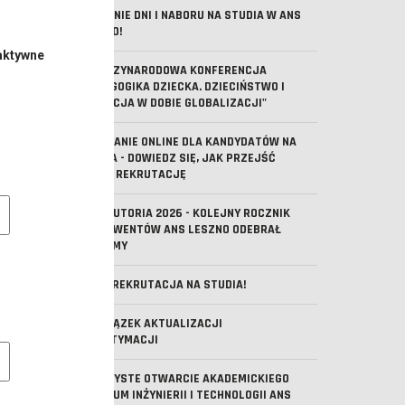
OSTATNIE DNI I NABORU NA STUDIA W ANS
LESZNO!
aktywne
V MIĘDZYNARODOWA KONFERENCJA
"PEDAGOGIKA DZIECKA. DZIECIŃSTWO I
EDUKACJA W DOBIE GLOBALIZACJI"
SPOTKANIE ONLINE DLA KANDYDATÓW NA
STUDIA - DOWIEDZ SIĘ, JAK PRZEJŚĆ
PRZEZ REKRUTACJĘ
e pliki cookie
ABSOLUTORIA 2026 - KOLEJNY ROCZNIK
ABSOLWENTÓW ANS LESZNO ODEBRAŁ
DYPLOMY
TRWA REKRUTACJA NA STUDIA!
OBOWIĄZEK AKTUALIZACJI
MLEGITYMACJI
owe pliki cookies
UROCZYSTE OTWARCIE AKADEMICKIEGO
CENTRUM INŻYNIERII I TECHNOLOGII ANS