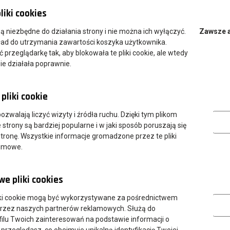
liki cookies
wa Więcek
 są niezbędne do działania strony i nie można ich wyłączyć.
Zawsze 
ład do utrzymania zawartości koszyka użytkownika.
my studentom za zaangażowanie w tegoroczną edycję plebiscytu.
przeglądarkę tak, aby blokowała te pliki cookie, ale wtedy
arzenia!
ie działała poprawnie.
pliki cookie
Analityczn
 pozwalają liczyć wizyty i źródła ruchu. Dzięki tym plikom
strony są bardziej popularne i w jaki sposób poruszają się
tronę. Wszystkie informacje gromadzone przez te pliki
nimowe.
e pliki cookies
Marketing
ki cookie mogą być wykorzystywane za pośrednictwem
przez naszych partnerów reklamowych. Służą do
ilu Twoich zainteresowań na podstawie informacji o