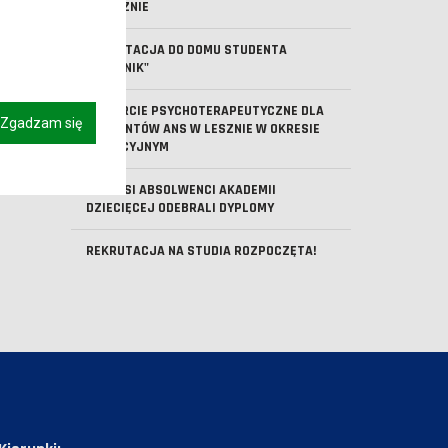
W LESZNIE
REKRUTACJA DO DOMU STUDENTA
"KOMENIK"
WSPARCIE PSYCHOTERAPEUTYCZNE DLA
Zgadzam się
STUDENTÓW ANS W LESZNIE W OKRESIE
WAKACYJNYM
PIERWSI ABSOLWENCI AKADEMII
DZIECIĘCEJ ODEBRALI DYPLOMY
REKRUTACJA NA STUDIA ROZPOCZĘTA!