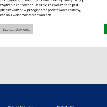
 przeglądasz, co obejmuje unikalną identyfikację Twojej
urządzenia końcowego. Jeśli nie zezwolisz na te pliki
będziesz widzieć w przeglądarce podstawowe reklamy,
parte na Twoich zainteresowaniach.
Zapisz ustawienia