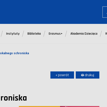
Instytuty
Biblioteka
Erasmus+
Akademia Dziecięca
 lokalnego schroniska
« powrót
🖶 drukuj
hroniska