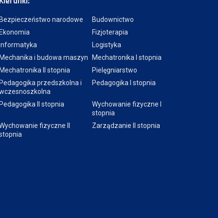
Kierunki:
Bezpieczeństwo narodowe
Budownictwo
Ekonomia
Fizjoterapia
Informatyka
Logistyka
Mechanika i budowa maszyn
Mechatronika I stopnia
Mechatronika II stopnia
Pielęgniarstwo
Pedagogika przedszkolna i
Pedagogika I stopnia
wczesnoszkolna
Pedagogika II stopnia
Wychowanie fizyczne I
stopnia
Wychowanie fizyczne II
Zarządzanie II stopnia
stopnia