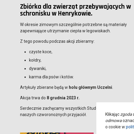
Zbiórka dla zwierząt przebywających w
schronisku w Henrykowie.
W okresie zimowym szczególnie potrzebne są materiały
zapewniające utrzymanie ciepła w legowiskach.
Z tego powodu podczas akcji zbieramy:
czyste koce,
kołdry,
dywaniki,
karma dla psów i kotów.
Artykuły zbierane będą w
holu głównym Uczelni
.
Akcja trwa do
8 grudnia 2023 r.
Serdecznie zachęcamy wszystkich Studentów i Pracowników 
Klikając
zgoda
a
naszych czworonożnych przyjaciół.
odmowa
oznacz
o cookie w
poli