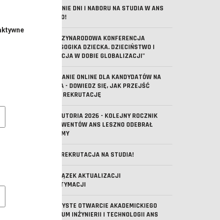
OSTATNIE DNI I NABORU NA STUDIA W ANS
LESZNO!
aktywne
V MIĘDZYNARODOWA KONFERENCJA
"PEDAGOGIKA DZIECKA. DZIECIŃSTWO I
EDUKACJA W DOBIE GLOBALIZACJI"
SPOTKANIE ONLINE DLA KANDYDATÓW NA
STUDIA - DOWIEDZ SIĘ, JAK PRZEJŚĆ
PRZEZ REKRUTACJĘ
e pliki cookie
ABSOLUTORIA 2026 - KOLEJNY ROCZNIK
ABSOLWENTÓW ANS LESZNO ODEBRAŁ
DYPLOMY
TRWA REKRUTACJA NA STUDIA!
OBOWIĄZEK AKTUALIZACJI
MLEGITYMACJI
owe pliki cookies
UROCZYSTE OTWARCIE AKADEMICKIEGO
CENTRUM INŻYNIERII I TECHNOLOGII ANS