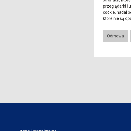
stronach, które
przeglądarki i 
cookie, nadal 
które nie są o
Odmowa