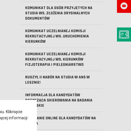
KOMUNIKAT DLA OSÓB PRZYJĘTYCH NA
STUDIA WS. ZŁOŻENIA ORYGINALNYCH
DOKUMENTÓW
KOMUNIKAT UCZELNIANEJ KOMISJI
REKRUTACYJNEJ WS. URUCHOMIENIA
KIERUNKÓW
KOMUNIKAT UCZELNIANEJ KOMISJI
REKRUTACYJNEJ WS. KIERUNKÓW
FIZJOTERAPIA I PIELĘGNIARSTWO
RUSZYŁ II NABÓR NA STUDIA W ANS W
LESZNIE!
INFORMACJA DLA KANDYDATÓW
DOTYCZĄCA SKIEROWANIA NA BADANIA
LEKARSKIE
. Kliknięcie
ęcej informacji
SPOTKANIE ONLINE DLA KANDYDATÓW NA
STUDIA