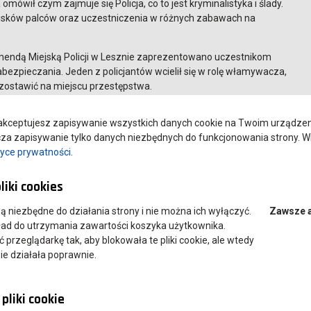
mówił czym zajmuje się Policja, co to jest kryminalistyka i ślady.
cisków palców oraz uczestniczenia w różnych zabawach na
mendą Miejską Policji w Lesznie zaprezentowano uczestnikom
abezpieczania. Jeden z policjantów wcielił się w rolę włamywacza,
ozostawić na miejscu przestępstwa.
kceptujesz zapisywanie wszystkich danych cookie na Twoim urządzeniu
a zapisywanie tylko danych niezbędnych do funkcjonowania strony. Wi
tyce prywatności
.
liki cookies
 są niezbędne do działania strony i nie można ich wyłączyć.
Zawsze 
ład do utrzymania zawartości koszyka użytkownika.
przeglądarkę tak, aby blokowała te pliki cookie, ale wtedy
ie działała poprawnie.
pliki cookie