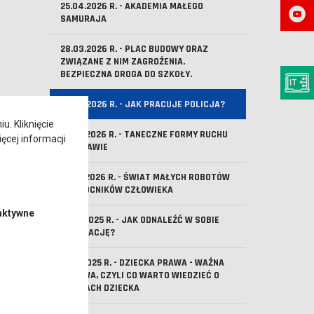
25.04.2026 R. - AKADEMIA MAŁEGO
SAMURAJA
28.03.2026 R. - PLAC BUDOWY ORAZ
ZWIĄZANE Z NIM ZAGROŻENIA.
BEZPIECZNA DROGA DO SZKOŁY.
07.03.2026 R. - JAK PRACUJE POLICJA?
. Kliknięcie
07.02.2026 R. - TANECZNE FORMY RUCHU
ęcej informacji
W ZABAWIE
24.01.2026 R. - ŚWIAT MAŁYCH ROBOTÓW
- POMOCNIKÓW CZŁOWIEKA
aktywne
20.12.2025 R. - JAK ODNALEŹĆ W SOBIE
INSPIRACJĘ?
22.11.2025 R. - DZIECKA PRAWA - WAŻNA
SPRAWA, CZYLI CO WARTO WIEDZIEĆ O
PRAWACH DZIECKA