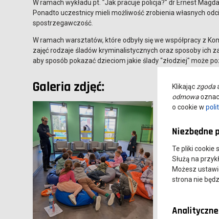
W ramach wykładu pt. "Jak pracuje policja?" dr Ernest Magda o
Ponadto uczestnicy mieli możliwość zrobienia własnych od
spostrzegawczość.
W ramach warsztatów, które odbyły się we współpracy z Ko
zajęć rodzaje śladów kryminalistycznych oraz sposoby ich z
aby sposób pokazać dzieciom jakie ślady "złodziej" może p
Galeria zdjęć:
Klikając
zgoda
a
odmowa
oznacz
o cookie w
poli
Niezbędne p
Te pliki cookie
Służą na przyk
Możesz ustawić 
strona nie będz
Analityczne 