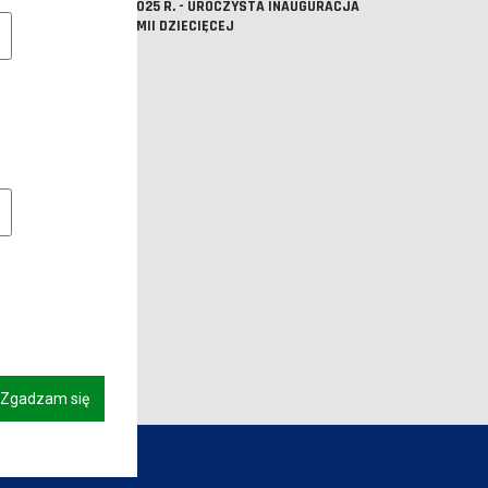
18.10.2025 R. - UROCZYSTA INAUGURACJA
e pliki cookie
AKADEMII DZIECIĘCEJ
owe pliki cookies
Zgadzam się