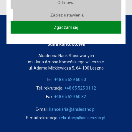
Odmowa
Zapisz ustawienia
Zgadzam się
Dane kontaktowe
Akademia Nauk Stosowanych
im. Jana Amosa Komeńskiego w Lesznie
ul. Adama Mickiewicza 5, 64-100 Leszno
Tel.:
+48 65 529 60 60
Tel. rekrutacja:
+48 65 525 01 12
Fax:
+48 65 529 60 82
E-mail:
kancelaria@ansleszno.pl
E-mail rekrutacja:
rekrutacja@ansleszno.pl