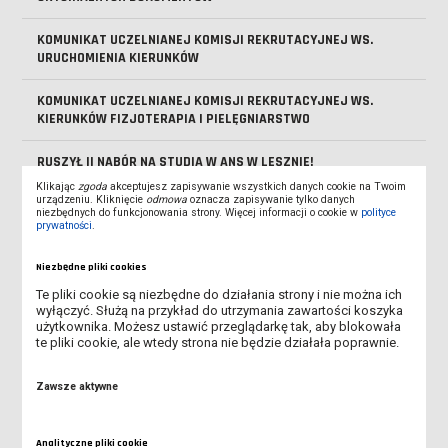
KOMUNIKAT UCZELNIANEJ KOMISJI REKRUTACYJNEJ WS.
URUCHOMIENIA KIERUNKÓW
KOMUNIKAT UCZELNIANEJ KOMISJI REKRUTACYJNEJ WS.
KIERUNKÓW FIZJOTERAPIA I PIELĘGNIARSTWO
RUSZYŁ II NABÓR NA STUDIA W ANS W LESZNIE!
Klikając
zgoda
akceptujesz zapisywanie wszystkich danych cookie na Twoim
urządzeniu. Kliknięcie
odmowa
oznacza zapisywanie tylko danych
INFORMACJA DLA KANDYDATÓW DOTYCZĄCA SKIEROWANIA NA
niezbędnych do funkcjonowania strony. Więcej informacji o cookie w
polityce
BADANIA LEKARSKIE
prywatności
.
SPOTKANIE ONLINE DLA KANDYDATÓW NA STUDIA
Niezbędne pliki cookies
Te pliki cookie są niezbędne do działania strony i nie można ich
OSTATNIE DNI I NABORU NA STUDIA W ANS LESZNO!
wyłączyć. Służą na przykład do utrzymania zawartości koszyka
użytkownika. Możesz ustawić przeglądarkę tak, aby blokowała
te pliki cookie, ale wtedy strona nie będzie działała poprawnie.
V MIĘDZYNARODOWA KONFERENCJA "PEDAGOGIKA DZIECKA.
DZIECIŃSTWO I EDUKACJA W DOBIE GLOBALIZACJI"
Zawsze aktywne
SPOTKANIE ONLINE DLA KANDYDATÓW NA STUDIA - DOWIEDZ
SIĘ, JAK PRZEJŚĆ PRZEZ REKRUTACJĘ
Analityczne pliki cookie