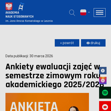
AKADEMIA
NAUK STOSOWANYCH
im. Jana Amosa Komeńskiego w Lesznie
« powrót
🖶 drukuj
Data publikacji: 30 marca 2026
Ankiety ewaluacji zajęć w
semestrze zimowym roku
akademickiego 2025/2026