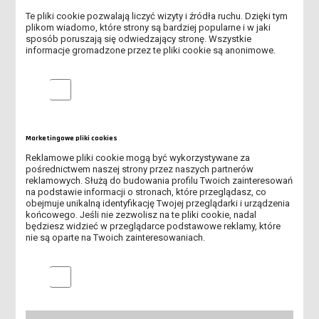
Te pliki cookie pozwalają liczyć wizyty i źródła ruchu. Dzięki tym
ABSOLUTORIA 2026 - KOLEJNY ROCZNIK ABSOLWENTÓW ANS
plikom wiadomo, które strony są bardziej popularne i w jaki
LESZNO ODEBRAŁ DYPLOMY
sposób poruszają się odwiedzający stronę. Wszystkie
informacje gromadzone przez te pliki cookie są anonimowe.
TRWA REKRUTACJA NA STUDIA!
Analityczne pliki cookie
OBOWIĄZEK AKTUALIZACJI MLEGITYMACJI
UROCZYSTE OTWARCIE AKADEMICKIEGO CENTRUM INŻYNIERII I
TECHNOLOGII ANS W LESZNIE
Marketingowe pliki cookies
Reklamowe pliki cookie mogą być wykorzystywane za
REKRUTACJA DO DOMU STUDENTA "KOMENIK"
pośrednictwem naszej strony przez naszych partnerów
reklamowych. Służą do budowania profilu Twoich zainteresowań
na podstawie informacji o stronach, które przeglądasz, co
WSPARCIE PSYCHOTERAPEUTYCZNE DLA STUDENTÓW ANS W
obejmuje unikalną identyfikację Twojej przeglądarki i urządzenia
LESZNIE W OKRESIE WAKACYJNYM
końcowego. Jeśli nie zezwolisz na te pliki cookie, nadal
będziesz widzieć w przeglądarce podstawowe reklamy, które
nie są oparte na Twoich zainteresowaniach.
PIERWSI ABSOLWENCI AKADEMII DZIECIĘCEJ ODEBRALI
DYPLOMY
Marketingowe pliki cookies
REKRUTACJA NA STUDIA ROZPOCZĘTA!