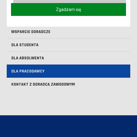
ZDOBĄDŹ DOŚWIADCZENIE
Zgadzam się
ZDOBĄDŹ UMIEJĘTNOŚCI I WIEDZĘ
WSPARCIE DORADCZE
DLA STUDENTA
DLA ABSOLWENTA
DLA PRACODAWCY
KONTAKT Z DORADCĄ ZAWODOWYM