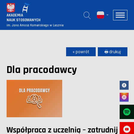
AKADEMIA
NAUK STOSOWANYCH
im. Jana Amosa Komeńskiego w Lesznie
« powrót
🖶 drukuj
Dla pracodawcy
Współpraca z uczelnią – zatrudnij