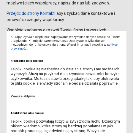
możliwościach współpracy, napisz do nas lub zadzwoń.
Przejdź do strony Kontakt
, aby uzyskać dane kontaktowe i
omówić szczegóły współpracy.
Wspólnie zadbamy o rozwój Twojej firmy i przyszłych
pracowników.
Klikając
zgoda
akceptujesz zapisywanie wszystkich danych cookie na Twoim
urządzeniu. Kliknięcie
odmowa
oznacza zapisywanie tylko danych
niezbędnych do funkcjonowania strony. Więcej informacji o cookie w
polityce
prywatności
.
Pliki do pobrania
Niezbędne pliki cookies
Te pliki cookie są niezbędne do działania strony i nie można ich
Formularz zgłoszeniowy do
wyłączyć. Służą na przykład do utrzymania zawartości koszyka
wypełnienia – oferty pracy,
użytkownika. Możesz ustawić przeglądarkę tak, aby blokowała
te pliki cookie, ale wtedy strona nie będzie działała poprawnie.
praktyk, staży, wolontariatu.docx
(docx, 283.93K)
Zawsze aktywne
Analityczne pliki cookie
Te pliki cookie pozwalają liczyć wizyty i źródła ruchu. Dzięki tym
Formularz zgłoszeniowy do druku
plikom wiadomo, które strony są bardziej popularne i w jaki
– oferty pracy, praktyk, staży,
sposób poruszają się odwiedzający stronę. Wszystkie