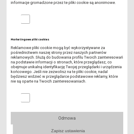
informacje gromadzone przez te pliki cookie są anonimowe.
wolontariatu.pdf (pdf, 315.14K)
Analityczne pliki cookie
Formularz zgłoszeniowy do
Marketingowe pliki cookies
wypełnienia – szkolenia,
Reklamowe pliki cookie mogą być wykorzystywane za
warsztaty, kursy, webinaria.docx
pośrednictwem naszej strony przez naszych partnerów
(docx, 283.56K)
reklamowych. Służą do budowania profilu Twoich zainteresowań
na podstawie informacji o stronach, które przeglądasz, co
obejmuje unikalną identyfikację Twojej przeglądarki i urządzenia
końcowego. Jeśli nie zezwolisz na te pliki cookie, nadal
będziesz widzieć w przeglądarce podstawowe reklamy, które
nie są oparte na Twoich zainteresowaniach.
Formularz zgłoszeniowy do druku
Marketingowe pliki cookies
– szkolenia, warsztaty, kursy,
webinaria.pdf (pdf, 314.01K)
Odmowa
Zapisz ustawienia