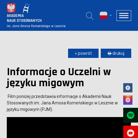
AKADEMIA
NAUK STOSOWANYCH
im. Jana Amosa Komeńskiego w Lesznie
« powrót
🖶 drukuj
Informacje o Uczelni w
języku migowym
Film poniżej przedstawia informacje o Akademii Nauk
Stosowanych im. Jana Amosa Komeńskiego w Lesznie w
języku migowym (PJM).