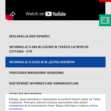
DEKLARACJA DOSTĘPNOŚCI
INFORMACJE O ANS W LESZNIE W TEKŚCIE ŁATWYM DO
CZYTANIA - ETR
INFORMACJE O UCZELNI W JĘZYKU MIGOWYM
PROCEDURA WNIOSKOWO-SKARGOWA
DOSTĘPNOŚĆ INFORMACYJNO-KOMUNIKACYJNA
UCZELNIA BEZ BARIER
Klikając
zgoda
akceptujesz zapisywanie wszystkich danych cookie na Twoim
urządzeniu. Kliknięcie
odmowa
oznacza zapisywanie tylko danych
niezbędnych do funkcjonowania strony. Więcej informacji o cookie w
polityce
prywatności
.