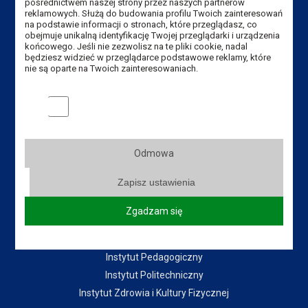
pośrednictwem naszej strony przez naszych partnerów
reklamowych. Służą do budowania profilu Twoich zainteresowań
Przydatne linki:
na podstawie informacji o stronach, które przeglądasz, co
obejmuje unikalną identyfikację Twojej przeglądarki i urządzenia
końcowego. Jeśli nie zezwolisz na te pliki cookie, nadal
Aktualności
będziesz widzieć w przeglądarce podstawowe reklamy, które
Władze Uczelni
nie są oparte na Twoich zainteresowaniach.
Senat Uczelni
Marketingowe pliki cookies
Mapa Kampusu
Dostępność
Dział IT
Odmowa
Blog
Do pobrania
Zapisz ustawienia
Zgadzam się
Instytuty:
Instytut Gospodarki
Instytut Pedagogiczny
Instytut Politechniczny
Instytut Zdrowia i Kultury Fizycznej