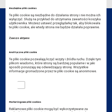
Niezbędne pliki cookies
Te pliki cookie są niezbędne do działania strony i nie można ich
wyłączyć. Służą na przykład do utrzymania zawartości koszyka
użytkownika. Możesz ustawić przeglądarkę tak, aby blokowała
te pliki cookie, ale wtedy strona nie będzie działała poprawnie.
Dane kontaktowe
Zawsze aktywne
Akademia Nauk Stosowanych
im. Jana Amosa Komeńskiego w Lesznie
Analityczne pliki cookie
ul. Adama Mickiewicza 5, 64-100 Leszno
Te pliki cookie pozwalają liczyć wizyty i źródła ruchu. Dzięki tym
Tel.:
+48 65 529 60 60
plikom wiadomo, które strony są bardziej popularne i w jaki
sposób poruszają się odwiedzający stronę. Wszystkie
Tel. rekrutacja:
+48 65 525 01 12
informacje gromadzone przez te pliki cookie są anonimowe.
Fax:
+48 65 529 60 82
Analityczne pliki cookie
E-mail:
kancelaria@ansleszno.pl
E-mail rekrutacja:
rekrutacja@ansleszno.pl
Marketingowe pliki cookies
Reklamowe pliki cookie mogą być wykorzystywane za