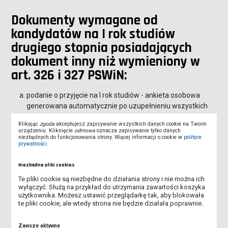
Dokumenty wymagane od
kandydatów na I rok studiów
drugiego stopnia posiadających
dokument inny niż wymieniony w
art. 326 i 327 PSWiN:
podanie o przyjęcie na I rok studiów - ankieta osobowa
generowana automatycznie po uzupełnieniu wszystkich
wymaganych pól w systemie Internetowej Rejestracji
Klikając
zgoda
akceptujesz zapisywanie wszystkich danych cookie na Twoim
Kandydatów (IRK),
urządzeniu. Kliknięcie
odmowa
oznacza zapisywanie tylko danych
niezbędnych do funkcjonowania strony. Więcej informacji o cookie w
polityce
dokument potwierdzający uprawnienie do ubiegania się o
prywatności
.
przyjęcie (dyplom) na studia wraz z pisemną informacją o
tym dokumencie wydaną przez NAWA potwierdzającą
Niezbędne pliki cookies
uprawnienie do ubiegania się o przyjęcie na studia,
Te pliki cookie są niezbędne do działania strony i nie można ich
wyłączyć. Służą na przykład do utrzymania zawartości koszyka
zaświadczenie lekarskie lekarza medycyny pracy,
użytkownika. Możesz ustawić przeglądarkę tak, aby blokowała
stwierdzające brak przeciwwskazań do studiów na
te pliki cookie, ale wtedy strona nie będzie działała poprawnie.
wybranym kierunku (dotyczy kierunków: Wychowanie
fizyczne, Mechatronika),
Zawsze aktywne