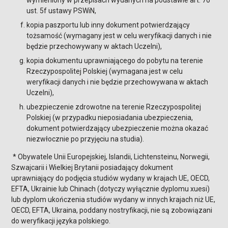
wymieniony w przepisach wydanych na podstawie art. 70
ust. 5f ustawy PSWiN,
kopia paszportu lub inny dokument potwierdzający
tożsamość (wymagany jest w celu weryfikacji danych i nie
będzie przechowywany w aktach Uczelni),
kopia dokumentu uprawniającego do pobytu na terenie
Rzeczypospolitej Polskiej (wymagana jest w celu
weryfikacji danych i nie będzie przechowywana w aktach
Uczelni),
ubezpieczenie zdrowotne na terenie Rzeczypospolitej
Polskiej (w przypadku nieposiadania ubezpieczenia,
dokument potwierdzający ubezpieczenie można okazać
niezwłocznie po przyjęciu na studia).
* Obywatele Unii Europejskiej, Islandii, Lichtensteinu, Norwegii,
Szwajcarii i Wielkiej Brytanii posiadający dokument
uprawniający do podjęcia studiów wydany w krajach UE, OECD,
EFTA, Ukrainie lub Chinach (dotyczy wyłącznie dyplomu xuesi)
lub dyplom ukończenia studiów wydany w innych krajach niż UE,
OECD, EFTA, Ukraina, poddany nostryfikacji, nie są zobowiązani
do weryfikacji języka polskiego.