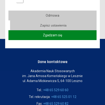
WYMAGANE DOKUMENTY NA STUDIA I STOPNIA I JEDNOLITE
STUDIA MAGISTERSKIE
WYMAGANE DOKUMENTY NA STUDIA II STOPNIA
Odmowa
Zapisz ustawienia
Zgadzam się
Dane kontaktowe
Akademia Nauk Stosowanych
im. Jana Amosa Komeńskiego w Lesznie
ul. Adama Mickiewicza 5, 64-100 Leszno
Tel.:
+48 65 529 60 60
Tel. rekrutacja:
+48 65 525 01 12
Fax:
+48 65 529 60 82