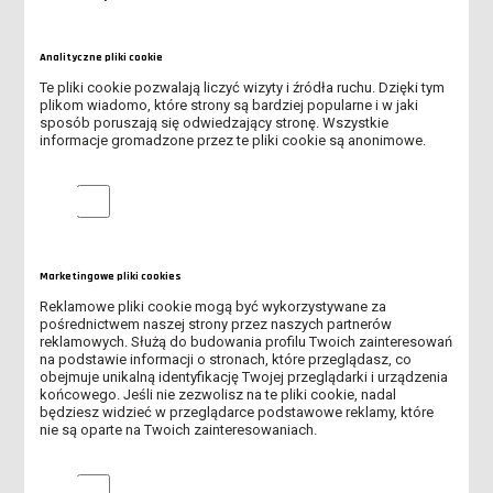
aktualne zdjęcie zgodne z wymaganiami obowiązującymi
przy wydawaniu dowodów osobistych w formie
Analityczne pliki cookie
elektronicznej,
Te pliki cookie pozwalają liczyć wizyty i źródła ruchu. Dzięki tym
dokument poświadczający znajomość języka polskiego
plikom wiadomo, które strony są bardziej popularne i w jaki
wymieniony w przepisach wydanych na podstawie art. 70
sposób poruszają się odwiedzający stronę. Wszystkie
ust. 5f ustawy PSWiN,
informacje gromadzone przez te pliki cookie są anonimowe.
kopia paszportu lub inny dokument potwierdzający
tożsamość (wymagany jest w celu weryfikacji danych i nie
Analityczne pliki cookie
będzie przechowywany w aktach Uczelni),
kopia dokumentu uprawniającego do pobytu na terenie
Rzeczypospolitej Polskiej (wymagana jest w celu
Marketingowe pliki cookies
weryfikacji danych i nie będzie przechowywana w aktach
Reklamowe pliki cookie mogą być wykorzystywane za
Uczelni),
pośrednictwem naszej strony przez naszych partnerów
reklamowych. Służą do budowania profilu Twoich zainteresowań
ubezpieczenie zdrowotne na terenie Rzeczypospolitej
na podstawie informacji o stronach, które przeglądasz, co
Polskiej (w przypadku nieposiadania ubezpieczenia,
obejmuje unikalną identyfikację Twojej przeglądarki i urządzenia
dokument potwierdzający ubezpieczenie można okazać
końcowego. Jeśli nie zezwolisz na te pliki cookie, nadal
będziesz widzieć w przeglądarce podstawowe reklamy, które
niezwłocznie po przyjęciu na studia.
nie są oparte na Twoich zainteresowaniach.
Marketingowe pliki cookies