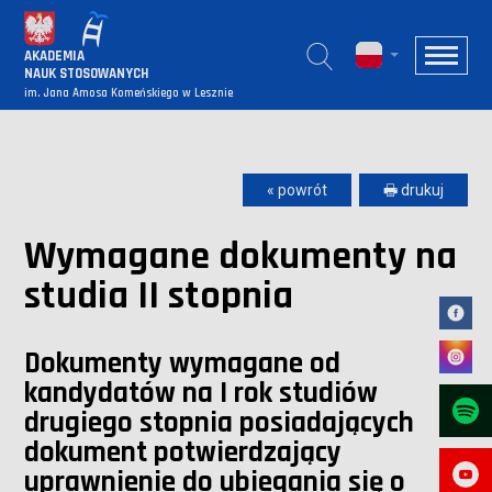
AKADEMIA
NAUK STOSOWANYCH
im. Jana Amosa Komeńskiego w Lesznie
« powrót
🖶 drukuj
Wymagane dokumenty na
studia II stopnia
Dokumenty wymagane od
kandydatów na I rok
studiów
drugiego stopnia
posiadających
dokument potwierdzający
uprawnienie do ubiegania się o