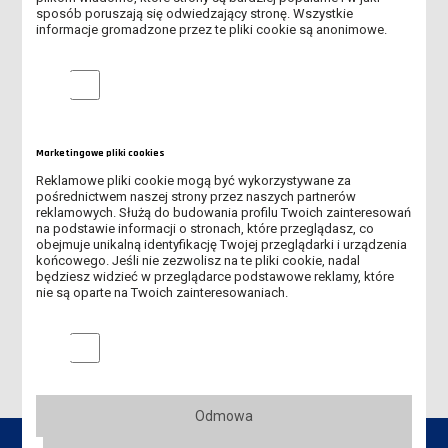
sposób poruszają się odwiedzający stronę. Wszystkie
Formy wsparcia poza ANS Leszno
informacje gromadzone przez te pliki cookie są anonimowe.
Kontakt z Pełnomocnikiem
Analityczne pliki cookie
WSPARCIE PSYCHOTERAPEUTYCZNE
WSPARCIE W SYTUACJI DYSKRYMINACJI
Marketingowe pliki cookies
Reklamowe pliki cookie mogą być wykorzystywane za
WSPARCIE DORADCY ZAWODOWEGO
pośrednictwem naszej strony przez naszych partnerów
reklamowych. Służą do budowania profilu Twoich zainteresowań
na podstawie informacji o stronach, które przeglądasz, co
WSPARCIE DLA STUDENTÓW Z WYBITNYMI WYNIKAMI W
obejmuje unikalną identyfikację Twojej przeglądarki i urządzenia
PODEJMOWANIU DZIAŁALNOŚCI NAUKOWEJ
końcowego. Jeśli nie zezwolisz na te pliki cookie, nadal
będziesz widzieć w przeglądarce podstawowe reklamy, które
nie są oparte na Twoich zainteresowaniach.
WSPARCIE DLA STUDENTÓW ZE SZCZEGÓLNYMI POTRZEBAMI
EDUKACYJNYMI
Marketingowe pliki cookies
Odmowa