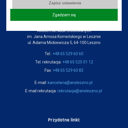
Zapisz ustawienia
Zgadzam się
Dane kontaktowe
Akademia Nauk Stosowanych
im. Jana Amosa Komeńskiego w Lesznie
ul. Adama Mickiewicza 5, 64-100 Leszno
Tel.:
+48 65 529 60 60
Tel. rekrutacja:
+48 65 525 01 12
Fax:
+48 65 529 60 82
E-mail:
kancelaria@ansleszno.pl
E-mail rekrutacja:
rekrutacja@ansleszno.pl
Przydatne linki: