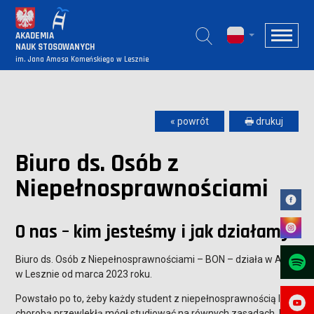
AKADEMIA
NAUK STOSOWANYCH
im. Jana Amosa Komeńskiego w Lesznie
« powrót
🖶 drukuj
Biuro ds. Osób z
Niepełnosprawnościami
O nas – kim jesteśmy i jak działamy
Biuro ds. Osób z Niepełnosprawnościami – BON – działa w ANS
w Lesznie od marca 2023 roku.
Powstało po to, żeby każdy student z niepełnosprawnością lub
chorobą przewlekłą mógł studiować na równych zasadach. Bez