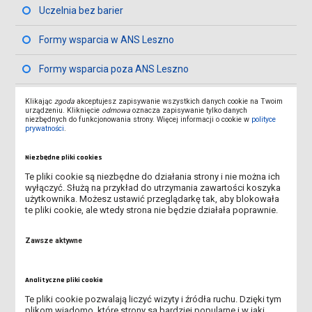
Uczelnia bez barier
Formy wsparcia w ANS Leszno
Formy wsparcia poza ANS Leszno
Kontakt z Pełnomocnikiem
Klikając
zgoda
akceptujesz zapisywanie wszystkich danych cookie na Twoim
urządzeniu. Kliknięcie
odmowa
oznacza zapisywanie tylko danych
niezbędnych do funkcjonowania strony. Więcej informacji o cookie w
polityce
prywatności
.
BIURO DS. OSÓB Z NIEPEŁNOSPRAWNOŚCIAMI
Niezbędne pliki cookies
Te pliki cookie są niezbędne do działania strony i nie można ich
Pełnomocnik Rektora ds. Osób z Niepełnosprawnością
wyłączyć. Służą na przykład do utrzymania zawartości koszyka
użytkownika. Możesz ustawić przeglądarkę tak, aby blokowała
Wsparcie dla studentów z niepełnosprawnościami
te pliki cookie, ale wtedy strona nie będzie działała poprawnie.
Wypożyczalnia sprzętu specjalistycznego
Zawsze aktywne
Uczelnia bez barier
Analityczne pliki cookie
Formy wsparcia w ANS Leszno
Te pliki cookie pozwalają liczyć wizyty i źródła ruchu. Dzięki tym
plikom wiadomo, które strony są bardziej popularne i w jaki