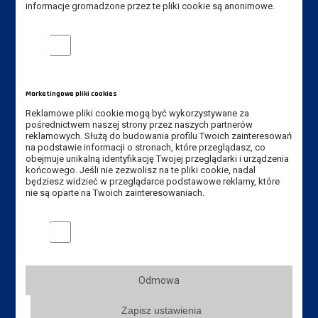
informacje gromadzone przez te pliki cookie są anonimowe.
Dane kontaktowe
Analityczne pliki cookie
Akademia Nauk Stosowanych
im. Jana Amosa Komeńskiego w Lesznie
ul. Adama Mickiewicza 5, 64-100 Leszno
Marketingowe pliki cookies
Tel.:
+48 65 529 60 60
Reklamowe pliki cookie mogą być wykorzystywane za
pośrednictwem naszej strony przez naszych partnerów
Tel. rekrutacja:
+48 65 525 01 12
reklamowych. Służą do budowania profilu Twoich zainteresowań
Fax:
+48 65 529 60 82
na podstawie informacji o stronach, które przeglądasz, co
obejmuje unikalną identyfikację Twojej przeglądarki i urządzenia
końcowego. Jeśli nie zezwolisz na te pliki cookie, nadal
E-mail:
kancelaria@ansleszno.pl
będziesz widzieć w przeglądarce podstawowe reklamy, które
nie są oparte na Twoich zainteresowaniach.
E-mail rekrutacja:
rekrutacja@ansleszno.pl
Marketingowe pliki cookies
Przydatne linki:
Odmowa
Aktualności
Zapisz ustawienia
Władze Uczelni