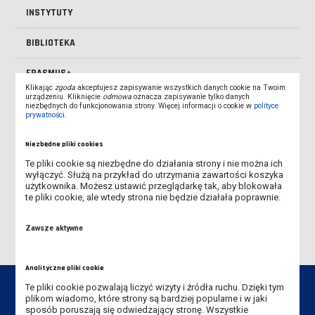
INSTYTUTY
BIBLIOTEKA
ERASMUS+
Klikając
zgoda
akceptujesz zapisywanie wszystkich danych cookie na Twoim
urządzeniu. Kliknięcie
odmowa
oznacza zapisywanie tylko danych
AKADEMIA DZIECIĘCA
niezbędnych do funkcjonowania strony. Więcej informacji o cookie w
polityce
prywatności
.
WYBORY
Niezbędne pliki cookies
KONTAKT
Te pliki cookie są niezbędne do działania strony i nie można ich
wyłączyć. Służą na przykład do utrzymania zawartości koszyka
użytkownika. Możesz ustawić przeglądarkę tak, aby blokowała
REKRUTACJA ON-LINE
te pliki cookie, ale wtedy strona nie będzie działała poprawnie.
Zawsze aktywne
Analityczne pliki cookie
Te pliki cookie pozwalają liczyć wizyty i źródła ruchu. Dzięki tym
plikom wiadomo, które strony są bardziej popularne i w jaki
sposób poruszają się odwiedzający stronę. Wszystkie