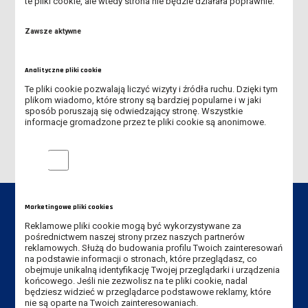
te pliki cookie, ale wtedy strona nie będzie działała poprawnie.
PRZEWODNIK STUDENTA
Zawsze aktywne
WSPARCIE DLA STUDENTÓW
Analityczne pliki cookie
SPORT W ANS
Te pliki cookie pozwalają liczyć wizyty i źródła ruchu. Dzięki tym
plikom wiadomo, które strony są bardziej popularne i w jaki
sposób poruszają się odwiedzający stronę. Wszystkie
SAMORZĄD STUDENCKI
informacje gromadzone przez te pliki cookie są anonimowe.
Analityczne pliki cookie
Marketingowe pliki cookies
Reklamowe pliki cookie mogą być wykorzystywane za
pośrednictwem naszej strony przez naszych partnerów
reklamowych. Służą do budowania profilu Twoich zainteresowań
Dane kontaktowe
na podstawie informacji o stronach, które przeglądasz, co
obejmuje unikalną identyfikację Twojej przeglądarki i urządzenia
Akademia Nauk Stosowanych
końcowego. Jeśli nie zezwolisz na te pliki cookie, nadal
im. Jana Amosa Komeńskiego w Lesznie
będziesz widzieć w przeglądarce podstawowe reklamy, które
nie są oparte na Twoich zainteresowaniach.
ul. Adama Mickiewicza 5, 64-100 Leszno