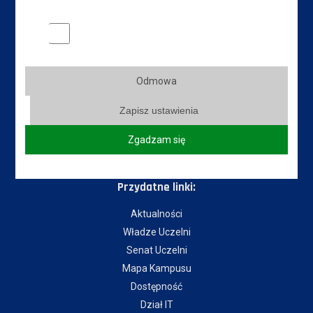
Tel.:
+48 65 529 60 60
Marketingowe pliki cookies
Tel. rekrutacja:
+48 65 525 01 12
Fax:
+48 65 529 60 82
Odmowa
E-mail:
kancelaria@ansleszno.pl
Zapisz ustawienia
E-mail rekrutacja:
rekrutacja@ansleszno.pl
Zgadzam się
Przydatne linki:
Aktualności
Władze Uczelni
Senat Uczelni
Mapa Kampusu
Dostępność
Dział IT