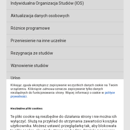
Indywidualna Organizacja Studiów (IOS)
Aktualizacja danych osobowych
Różnice programowe
Przeniesienie na inne uczelnie
Rezygnacja ze studiów
Wznowienie studiów
Urlop
Klikając
zgoda
akceptujesz zapisywanie wszystkich danych cookie na Twoim
urządzeniu. Kliknięcie
odmowa
oznacza zapisywanie tylko danych
Duplikaty dokumentów
niezbędnych do funkcjonowania strony. Więcej informacji o cookie w
polityce
prywatności
.
Niskooprocentowane kredyty studenckie
Niezbędne pliki cookies
Zapisy do promotorów
Te pliki cookie są niezbędne do działania strony i nie można ich
wyłączyć. Służą na przykład do utrzymania zawartości koszyka
użytkownika. Możesz ustawić przeglądarkę tak, aby blokowała
Obrona i dyplom ukończenia studiów