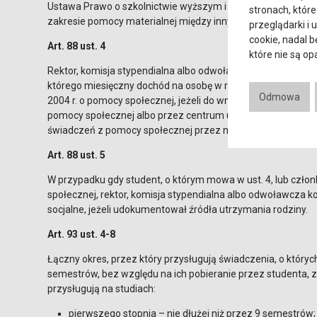
Ustawa Prawo o szkolnictwie wyższym i nauce z dnia 20 lipca 
stronach, które
zakresie pomocy materialnej między innymi następujące zap
przeglądarki i 
cookie, nadal 
Art. 88 ust. 4
które nie są o
Rektor, komisja stypendialna albo odwoławcza komisja sty
którego miesięczny dochód na osobę w rodzinie nie przekracz
Odmowa
2004 r. o pomocy społecznej, jeżeli do wniosku o przyznan
pomocy społecznej albo przez centrum usług społecznych z
świadczeń z pomocy społecznej przez niego lub przez człon
Art. 88 ust. 5
W przypadku gdy student, o którym mowa w ust. 4, lub czło
społecznej, rektor, komisja stypendialna albo odwoławcza
socjalne, jeżeli udokumentował źródła utrzymania rodziny.
Art. 93 ust. 4-8
Łączny okres, przez który przysługują świadczenia, o których 
semestrów, bez względu na ich pobieranie przez studenta,
przysługują na studiach:
pierwszego stopnia – nie dłużej niż przez 9 semestrów;