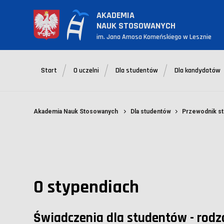
AKADEMIA
NAUK STOSOWANYCH
im. Jana Amosa Komeńskiego w Lesznie
Start
O uczelni
Dla studentów
Dla kandydatów
Akademia Nauk Stosowanych
Dla studentów
Przewodnik st
O stypendiach
Świadczenia dla studentów - rodza