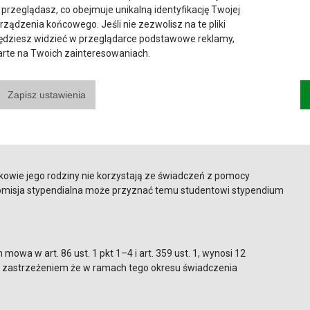
2018 r. (t.j. DZ.U. z 2024 r., poz.1571 z późn. zm.) wprowadza w
 przeglądasz, co obejmuje unikalną identyfikację Twojej
isy:
urządzenia końcowego. Jeśli nie zezwolisz na te pliki
będziesz widzieć w przeglądarce podstawowe reklamy,
parte na Twoich zainteresowaniach.
pendialna odmawia przyznania stypendium socjalnego studentowi,
a kwoty określonej w art. 8 ust. 1 pkt 2 ustawy z dnia 12 marca
Zapisz ustawienia
ie stypendium socjalnego nie dołączy wydanego przez ośrodek
aświadczenia o korzystaniu w roku złożenia tego wniosku ze
ków jego rodziny.
nkowie jego rodziny nie korzystają ze świadczeń z pomocy
 komisja stypendialna może przyznać temu studentowi stypendium
mowa w art. 86 ust. 1 pkt 1–4 i art. 359 ust. 1, wynosi 12
 z zastrzeżeniem że w ramach tego okresu świadczenia