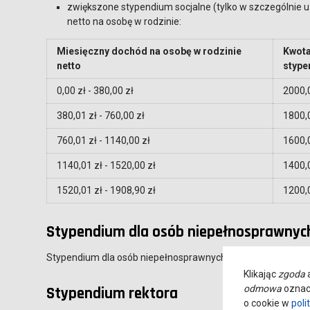
zwiększone stypendium socjalne (tylko w szczególnie 
netto na osobę w rodzinie:
Miesięczny dochód na osobę w rodzinie
Kwot
netto
styp
0,00 zł - 380,00 zł
2000,
380,01 zł - 760,00 zł
1800,
760,01 zł - 1140,00 zł
1600,
1140,01 zł - 1520,00 zł
1400,
1520,01 zł - 1908,90 zł
1200,
Stypendium dla osób niepełnosprawnyc
Stypendium dla osób niepełnosprawnych wynosi
1200,00 zł
Klikając
zgoda
a
odmowa
oznacz
Stypendium rektora
o cookie w
poli