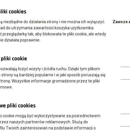
liki cookies
ndium
 są niezbędne do działania strony i nie można ich wyłączyć.
Zawsze 
ład do utrzymania zawartości koszyka użytkownika.
przeglądarkę tak, aby blokowała te pliki cookie, ale wtedy
ie działała poprawnie.
pliki cookie
Analityczn
 pozwalają liczyć wizyty i źródła ruchu. Dzięki tym plikom
strony są bardziej popularne i w jaki sposób poruszają się
tronę. Wszystkie informacje gromadzone przez te pliki
nimowe.
e pliki cookies
trudnej sytuacji życiowej
wynosi maksymalnie 3000,00 zł.
Marketing
ki cookie mogą być wykorzystywane za pośrednictwem
owanych im. Jana Amosa Komeńskiego w Lesznie (pdf, 312 KB)
przez naszych partnerów reklamowych. Służą do
ilu Twoich zainteresowań na podstawie informacji o