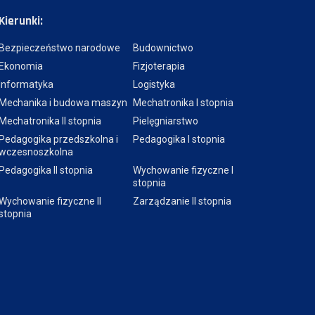
Kierunki:
Bezpieczeństwo narodowe
Budownictwo
Ekonomia
Fizjoterapia
Informatyka
Logistyka
Mechanika i budowa maszyn
Mechatronika I stopnia
Mechatronika II stopnia
Pielęgniarstwo
Pedagogika przedszkolna i
Pedagogika I stopnia
wczesnoszkolna
Pedagogika II stopnia
Wychowanie fizyczne I
stopnia
Wychowanie fizyczne II
Zarządzanie II stopnia
stopnia