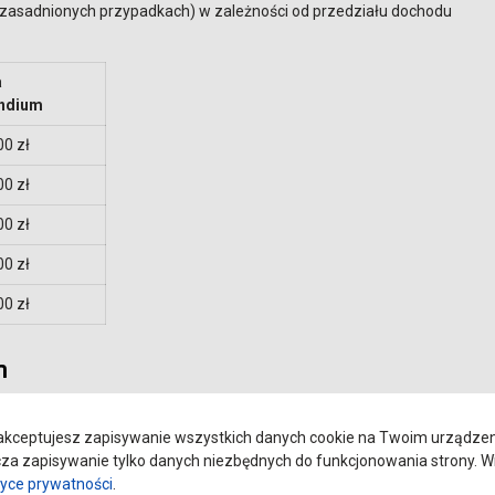
uzasadnionych przypadkach) w zależności od przedziału dochodu
a
endium
00 zł
00 zł
00 zł
00 zł
00 zł
h
 miesięcznie.
kceptujesz zapisywanie wszystkich danych cookie na Twoim urządzeniu
a zapisywanie tylko danych niezbędnych do funkcjonowania strony. Wi
tyce prywatności
.