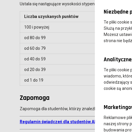
Ustala się następujące wysokości stypendium rektora:
Niezbędne p
Liczba uzyskanych punktów
Kwota stype
Te pliki cookie
100 i powyżej
1000,00 zł
Służą na przyk
Możesz ustawić 
od 80 do 99
900,00 zł
strona nie będz
od 60 do 79
800,00 zł
Analityczne 
od 40 do 59
700,00 zł
od 20 do 39
600,00 zł
Te pliki cookie
wiadomo, które 
od 1 do 19
500,00 zł
odwiedzający s
cookie są ano
Zapomoga
Marketingow
Zapomoga dla studentów, którzy znaleźli się w przejściowej 
Reklamowe pli
Regulamin świadczeń dla studentów Akademii Nauk Stos
naszej strony 
budowania prof