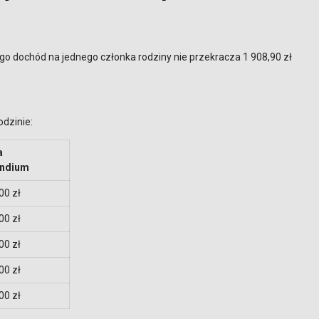
o dochód na jednego członka rodziny nie przekracza 1 908,90 zł
odzinie:
a
endium
00 zł
00 zł
00 zł
00 zł
00 zł