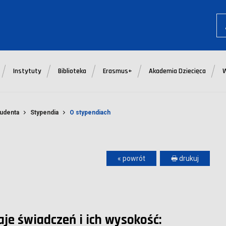
Instytuty
Biblioteka
Erasmus+
Akademia Dziecięca
udenta
Stypendia
O stypendiach
« powrót
🖶 drukuj
je świadczeń i ich wysokość: