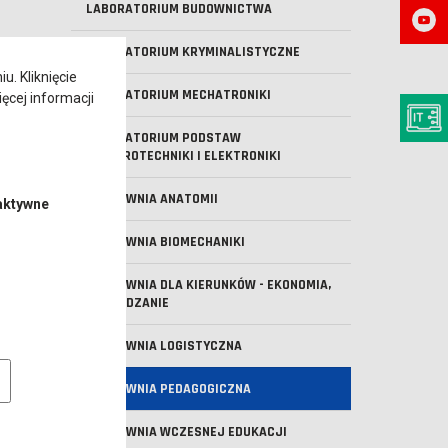
LABORATORIUM BUDOWNICTWA
LABORATORIUM KRYMINALISTYCZNE
. Kliknięcie
LABORATORIUM MECHATRONIKI
ęcej informacji
LABORATORIUM PODSTAW
ELEKTROTECHNIKI I ELEKTRONIKI
PRACOWNIA ANATOMII
aktywne
PRACOWNIA BIOMECHANIKI
PRACOWNIA DLA KIERUNKÓW - EKONOMIA,
ZARZĄDZANIE
PRACOWNIA LOGISTYCZNA
e pliki cookie
PRACOWNIA PEDAGOGICZNA
PRACOWNIA WCZESNEJ EDUKACJI