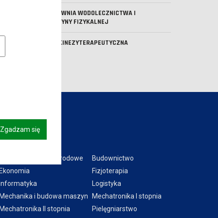
PRACOWNIA WODOLECZNICTWA I
MEDYCYNY FIZYKALNEJ
owe pliki cookies
SALA KINEZYTERAPEUTYCZNA
Zgadzam się
Kierunki:
Bezpieczeństwo narodowe
Budownictwo
Ekonomia
Fizjoterapia
Informatyka
Logistyka
Mechanika i budowa maszyn
Mechatronika I stopnia
Mechatronika II stopnia
Pielęgniarstwo