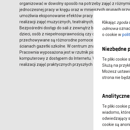
organizować w dowolny sposób na potrzeby zajęć z różnymi 
jednoczesnej pracy w kręgu oraz w mniejszych grupach przy
umożliwia eksponowanie efektów pracy na zajęciach, takich 
realizacji zajęć muzycznych, teatralnych, ruchowych lub inn
Klikając
zgoda
a
Bezpośredni dostęp do sali z zewnątrz budynku sprawia, że 
odmowa
oznacz
dzieci, osób z niepełnosprawnością czy osób starszych. Pr
o cookie w
poli
przechowywane są różnorodne pomoce dydaktyczne do realizac
ścianach gazetki szkolne. W centrum znajduje się typowa tabli
Niezbędne p
Pracownia wyposażona jest w rzutnik pisma, ekran projekcyj
komputerowy z dostępem do Internetu. Wszystkie elementy 
Te pliki cookie
realizacji zajęć praktycznych przyszłych nauczycieli oraz na
Służą na przyk
Możesz ustawić 
strona nie będz
Analityczne 
Te pliki cookie
wiadomo, które 
odwiedzający s
cookie są ano