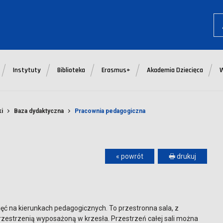
Instytuty
Biblioteka
Erasmus+
Akademia Dziecięca
i
Baza dydaktyczna
Pracownia pedagogiczna
« powrót
🖶 drukuj
jęć na kierunkach pedagogicznych. To przestronna sala, z
rzestrzenią wyposażoną w krzesła. Przestrzeń całej sali można