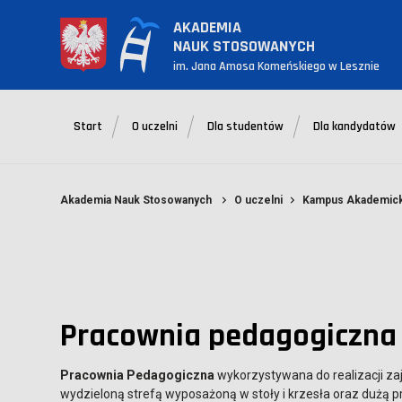
AKADEMIA
NAUK STOSOWANYCH
im. Jana Amosa Komeńskiego w Lesznie
Start
O uczelni
Dla studentów
Dla kandydatów
Akademia Nauk Stosowanych
O uczelni
Kampus Akademick
Pracownia pedagogiczna
Pracownia Pedagogiczna
wykorzystywana do realizacji za
wydzieloną strefą wyposażoną w stoły i krzesła oraz dużą p