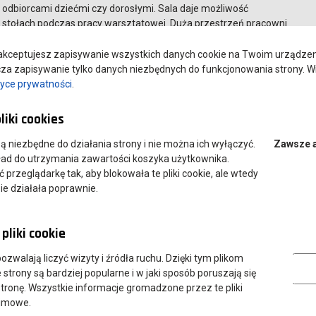
odbiorcami dziećmi czy dorosłymi. Sala daje możliwość
 stołach podczas pracy warsztatowej. Duża przestrzeń pracowni
jak np. makiety, dzieła manualne czy techniczne oraz sprzyja
ych zajęć praktycznych, które przewidziane są w planie studiów.
kceptujesz zapisywanie wszystkich danych cookie na Twoim urządzeniu
jest ona wykorzystywana również do organizacji zajęć z udziałem
a zapisywanie tylko danych niezbędnych do funkcjonowania strony. Wi
acownia jest wyposażona w pojemne szafy, w których
tyce prywatności
.
ji zajęć. Ponadto, w sali znajduje się mównica, pianino a na
ca typu zielony tryptyk oraz nakładka na tablicę w pięciolinię.
liki cookies
ny, projektor multimedialny, zestaw nagłośnieniowy, zestaw
wyposażenia sprawiają, że pracownia jest miejscem idealnym do
 są niezbędne do działania strony i nie można ich wyłączyć.
Zawsze 
uczycielek.
ład do utrzymania zawartości koszyka użytkownika.
przeglądarkę tak, aby blokowała te pliki cookie, ale wtedy
ie działała poprawnie.
pliki cookie
Analityczn
 pozwalają liczyć wizyty i źródła ruchu. Dzięki tym plikom
strony są bardziej popularne i w jaki sposób poruszają się
tronę. Wszystkie informacje gromadzone przez te pliki
nimowe.