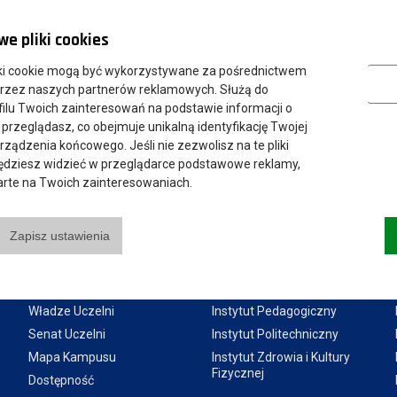
e pliki cookies
Marketing
ki cookie mogą być wykorzystywane za pośrednictwem
przez naszych partnerów reklamowych. Służą do
ilu Twoich zainteresowań na podstawie informacji o
 przeglądasz, co obejmuje unikalną identyfikację Twojej
urządzenia końcowego. Jeśli nie zezwolisz na te pliki
będziesz widzieć w przeglądarce podstawowe reklamy,
parte na Twoich zainteresowaniach.
Zapisz ustawienia
Przydatne linki:
Instytuty:
Aktualności
Instytut Gospodarki
Władze Uczelni
Instytut Pedagogiczny
Senat Uczelni
Instytut Politechniczny
Mapa Kampusu
Instytut Zdrowia i Kultury
Fizycznej
Dostępność