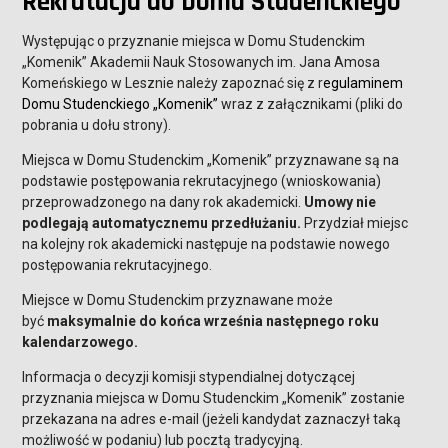
Rekrutacja do Domu Studenckiego
Występując o przyznanie miejsca w Domu Studenckim
„Komenik” Akademii Nauk Stosowanych im. Jana Amosa
Komeńskiego w Lesznie należy zapoznać się z r
egulaminem
Domu Studenckiego „Komenik”
wraz z załącznikami (pliki do
pobrania u dołu strony).
Miejsca w Domu Studenckim „Komenik” przyznawane są na
podstawie postępowania rekrutacyjnego (wnioskowania)
przeprowadzonego na dany rok akademicki.
Umowy nie
podlegają automatycznemu przedłużaniu.
Przydział miejsc
na kolejny rok akademicki następuje na podstawie nowego
postępowania rekrutacyjnego.
Miejsce w Domu Studenckim przyznawane może
być
maksymalnie do końca września następnego roku
kalendarzowego.
Informacja o decyzji komisji stypendialnej dotyczącej
przyznania miejsca w Domu Studenckim „Komenik” zostanie
przekazana na adres e-mail (jeżeli kandydat zaznaczył taką
możliwość w podaniu) lub pocztą tradycyjną.