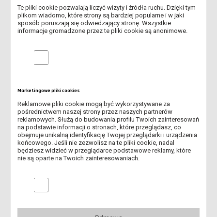
Te pliki cookie pozwalają liczyć wizyty i źródła ruchu. Dzięki tym
plikom wiadomo, które strony są bardziej popularne i w jaki
sposób poruszają się odwiedzający stronę. Wszystkie
informacje gromadzone przez te pliki cookie są anonimowe.
Zarządzenie 13/2026 - opłaty za
miejsce w DS od 01.10.2026 r. (pdf,
Analityczne pliki cookie
156.78K)
Marketingowe pliki cookies
Reklamowe pliki cookie mogą być wykorzystywane za
pośrednictwem naszej strony przez naszych partnerów
Zał.1. Zasady przyznawania miejsc
reklamowych. Służą do budowania profilu Twoich zainteresowań
(pdf, 254.84K)
na podstawie informacji o stronach, które przeglądasz, co
obejmuje unikalną identyfikację Twojej przeglądarki i urządzenia
końcowego. Jeśli nie zezwolisz na te pliki cookie, nadal
będziesz widzieć w przeglądarce podstawowe reklamy, które
nie są oparte na Twoich zainteresowaniach.
Marketingowe pliki cookies
Zał. 1. Zasady przyznawania miejsc
(docx, 26.75K)