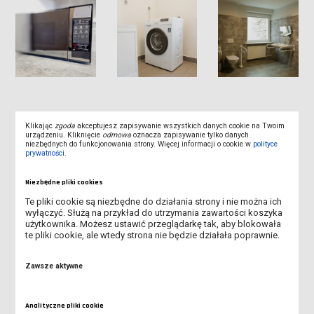
Pliki do pobrania
Klikając
zgoda
akceptujesz zapisywanie wszystkich danych cookie na Twoim
urządzeniu. Kliknięcie
odmowa
oznacza zapisywanie tylko danych
niezbędnych do funkcjonowania strony. Więcej informacji o cookie w
polityce
prywatności
.
Regulamin Domu Studenta (pdf,
Niezbędne pliki cookies
345.15K)
Te pliki cookie są niezbędne do działania strony i nie można ich
wyłączyć. Służą na przykład do utrzymania zawartości koszyka
użytkownika. Możesz ustawić przeglądarkę tak, aby blokowała
te pliki cookie, ale wtedy strona nie będzie działała poprawnie.
Zawsze aktywne
Zarządzenie 31/2023 - Opłaty za
miejsce w DS (pdf, 254.80K)
Analityczne pliki cookie