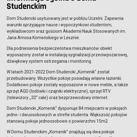
Studenckim
Dom Studencki usytuowany jest w pobliżu Uczelni. Zapewnia
warunki sprzyjające nauce i wypoczynkowi studentom,
wykładowcom oraz gościom Akademii Nauk Stosowanych im.
Jana Amosa Komeńskiego w Lesznie.
Dla podniesienia bezpieczeństwa mieszkańców obiekt
wyposażony został w instalację sygnalizacji przeciwpożarowej,
dźwiękowy system ostrzegania i monitoring.
W latach 2021-2022 Dom Studencki „Komenik” został
przebudowany. Wszystkie pokoje posiadają własne łazienki.
Dodatkowo pokoje zostały wyposażone w nowe meble, a także
sprzęt AGD (lodówki i czajniki elektryczne), sprzęt RTV
(telewizory ,,32” cale) oraz bezprzewodowy internet.
Dom Studencki „Komenik” dysponuje 84 miejscami w pokojach
jedno- i dwuosobowych w strefie studenta. Większość pokojów
stanowią pokoje jednoosobowe o powierzchni 15m2.
W Domu Studenckim „Komenik” znajdują się dwa pokoje