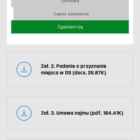
Odmowa
Zapisz ustawienia
Zał. 2. Podanie o przyznanie
Zgadzam się
miejsca w DS (pdf, 312.55K)
Zał. 2. Podanie o przyznanie
miejsca w DS (docx, 26.87K)
Zał. 3. Umowa najmu (pdf, 184.41K)