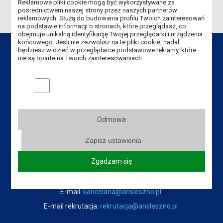
Reklamowe pliki cookie mogą być wykorzystywane za
pośrednictwem naszej strony przez naszych partnerów
reklamowych. Służą do budowania profilu Twoich zainteresowań
na podstawie informacji o stronach, które przeglądasz, co
obejmuje unikalną identyfikację Twojej przeglądarki i urządzenia
końcowego. Jeśli nie zezwolisz na te pliki cookie, nadal
będziesz widzieć w przeglądarce podstawowe reklamy, które
nie są oparte na Twoich zainteresowaniach.
Dane kontaktowe
Marketingowe pliki cookies
Akademia Nauk Stosowanych
im. Jana Amosa Komeńskiego w Lesznie
Odmowa
ul. Adama Mickiewicza 5, 64-100 Leszno
Zapisz ustawienia
Tel.:
+48 65 529 60 60
Tel. rekrutacja:
+48 65 525 01 12
Zgadzam się
Fax:
+48 65 529 60 82
E-mail:
kancelaria@ansleszno.pl
E-mail rekrutacja:
rekrutacja@ansleszno.pl