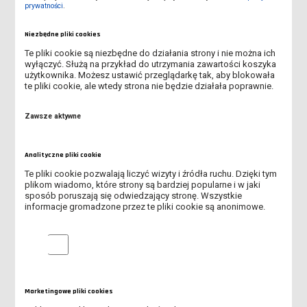
prywatności
.
ABSOLUTORIA 2026 - KOLEJNY ROCZNIK ABSOLWENTÓW ANS
Niezbędne pliki cookies
LESZNO ODEBRAŁ DYPLOMY
Te pliki cookie są niezbędne do działania strony i nie można ich
wyłączyć. Służą na przykład do utrzymania zawartości koszyka
TRWA REKRUTACJA NA STUDIA!
użytkownika. Możesz ustawić przeglądarkę tak, aby blokowała
te pliki cookie, ale wtedy strona nie będzie działała poprawnie.
OBOWIĄZEK AKTUALIZACJI MLEGITYMACJI
Zawsze aktywne
UROCZYSTE OTWARCIE AKADEMICKIEGO CENTRUM INŻYNIERII I
TECHNOLOGII ANS W LESZNIE
Analityczne pliki cookie
REKRUTACJA DO DOMU STUDENTA "KOMENIK"
Te pliki cookie pozwalają liczyć wizyty i źródła ruchu. Dzięki tym
plikom wiadomo, które strony są bardziej popularne i w jaki
sposób poruszają się odwiedzający stronę. Wszystkie
WSPARCIE PSYCHOTERAPEUTYCZNE DLA STUDENTÓW ANS W
informacje gromadzone przez te pliki cookie są anonimowe.
LESZNIE W OKRESIE WAKACYJNYM
Analityczne pliki cookie
PIERWSI ABSOLWENCI AKADEMII DZIECIĘCEJ ODEBRALI
DYPLOMY
REKRUTACJA NA STUDIA ROZPOCZĘTA!
Marketingowe pliki cookies