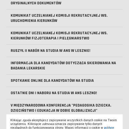
ORYGINALNYCH DOKUMENTÓW
KOMUNIKAT UCZELNIANEJ KOMISJI REKRUTACYJNEJ WS.
URUCHOMIENIA KIERUNKÓW
KOMUNIKAT UCZELNIANEJ KOMISJI REKRUTACYJNEJ WS.
KIERUNKÓW FIZJOTERAPIA I PIELĘGNIARSTWO
RUSZYŁ II NABÓR NA STUDIA W ANS W LESZNIE!
INFORMACJA DLA KANDYDATÓW DOTYCZĄCA SKIEROWANIA NA
BADANIA LEKARSKIE
SPOTKANIE ONLINE DLA KANDYDATÓW NA STUDIA
OSTATNIE DNI I NABORU NA STUDIA W ANS LESZNO!
V MIĘDZYNARODOWA KONFERENCJA "PEDAGOGIKA DZIECKA.
DZIECIŃSTWO I EDUKACJA W DOBIE GLOBALIZACJI"
Klikając
zgoda
akceptujesz zapisywanie wszystkich danych cookie na Twoim
SPOTKANIE ONLINE DLA KANDYDATÓW NA STUDIA - DOWIEDZ
urządzeniu. Kliknięcie
odmowa
oznacza zapisywanie tylko danych
SIĘ, JAK PRZEJŚĆ PRZEZ REKRUTACJĘ
niezbędnych do funkcjonowania strony. Więcej informacji o cookie w
polityce