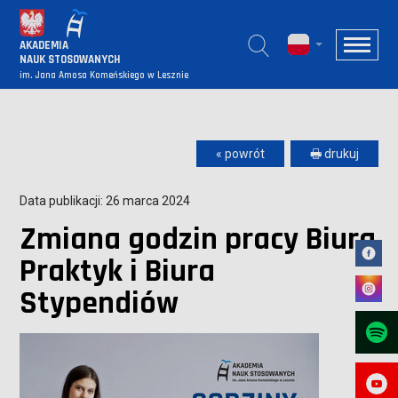
AKADEMIA
NAUK STOSOWANYCH
im. Jana Amosa Komeńskiego w Lesznie
« powrót
🖶 drukuj
Data publikacji: 26 marca 2024
Zmiana godzin pracy Biura
Praktyk i Biura
Stypendiów