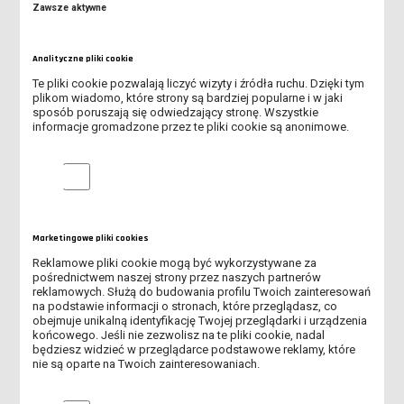
Zawsze aktywne
Analityczne pliki cookie
Aula - umowa najmu (pdf, 199.68K)
Te pliki cookie pozwalają liczyć wizyty i źródła ruchu. Dzięki tym
plikom wiadomo, które strony są bardziej popularne i w jaki
sposób poruszają się odwiedzający stronę. Wszystkie
informacje gromadzone przez te pliki cookie są anonimowe.
Analityczne pliki cookie
Aula - umowa najmu (docx, 24.43K)
Marketingowe pliki cookies
Reklamowe pliki cookie mogą być wykorzystywane za
pośrednictwem naszej strony przez naszych partnerów
reklamowych. Służą do budowania profilu Twoich zainteresowań
na podstawie informacji o stronach, które przeglądasz, co
obejmuje unikalną identyfikację Twojej przeglądarki i urządzenia
Aula - plan siedzeń (png, 1.09M)
końcowego. Jeśli nie zezwolisz na te pliki cookie, nadal
będziesz widzieć w przeglądarce podstawowe reklamy, które
nie są oparte na Twoich zainteresowaniach.