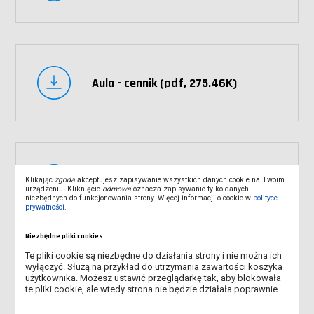
Aula - cennik (pdf, 275.46K)
Aula - formularz wynajmu (pdf,
Klikając
zgoda
akceptujesz zapisywanie wszystkich danych cookie na Twoim
200.13K)
urządzeniu. Kliknięcie
odmowa
oznacza zapisywanie tylko danych
niezbędnych do funkcjonowania strony. Więcej informacji o cookie w
polityce
prywatności
.
Niezbędne pliki cookies
Te pliki cookie są niezbędne do działania strony i nie można ich
wyłączyć. Służą na przykład do utrzymania zawartości koszyka
Aula - formularz wynajmu (docx,
użytkownika. Możesz ustawić przeglądarkę tak, aby blokowała
28.72K)
te pliki cookie, ale wtedy strona nie będzie działała poprawnie.