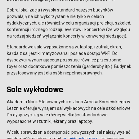
Dobra lokalizacja i wysoki standard naszych budynków
pozwalają na ich wykorzystanie nie tylko w celach
dydaktycznych, ale również w celu organizacji prelekcji, szkoleń,
konferencji i różnego rodzaju eventów i koncertów (ze względu
na rodzaj siedzeń wyłącznie koncerty w konwencji siedzącej).
Standardowo sale wyposażone są w: laptop, rzutnik, ekran,
każda z sal jest klimatyzowana i posiada dostęp Wi-Fi. Do
dyspozycji wynajmującego pozostaje również przestronne
foyer oraz dodatkowe pomieszczenia (garderoby itp.). Budynek
przystosowany jest dla osób niepełnosprawnych.
Sale wykładowe
Akademia Nauk Stosowanych im. Jana Amosa Komeńskiego w
Lesznie oferuje wynajem sal wykładowych na cele szkoleniowe.
Do dyspozycji są sale różnej wielkości, standardowo
wyposażone w rzutniki, ekrany oraz laptopy.
W celu sprawdzenia dostępności powyższych sal należy wysłać
wiadomość na adres e-mail:
aula@ansleszno.pl
zawierającą: