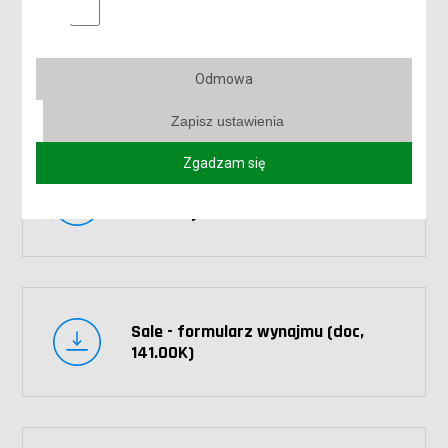
Marketingowe pliki cookies
Sale - cennik (pdf, 224.88K)
Odmowa
Zapisz ustawienia
Zgadzam się
Sale - formularz wynajmu (pdf,
146.83K)
Sale - formularz wynajmu (doc,
141.00K)