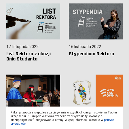
17 listopada 2022
16 listopada 2022
List Rektora z okazji
Stypendium Rektora
Dnia Studenta
Klikając
zgoda
akceptujesz zapisywanie wszystkich danych cookie na Twoim
urządzeniu. Kliknięcie
odmowa
oznacza zapisywanie tylko danych
16 listopada 2022
14 listopada 2022
niezbędnych do funkcjonowania strony. Więcej informacji o cookie w
polityce
Powstał Wschowski
Atrakcje z okazji Dnia
prywatności
.