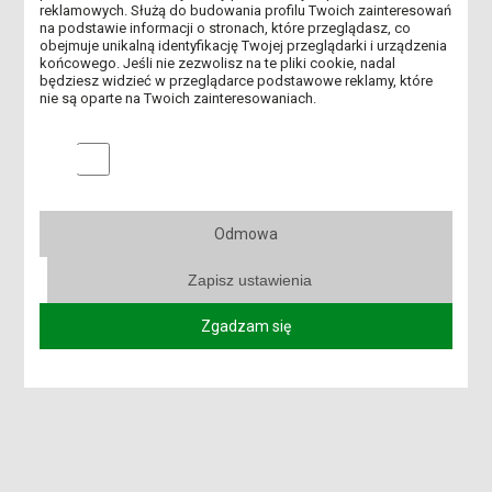
reklamowych. Służą do budowania profilu Twoich zainteresowań
na podstawie informacji o stronach, które przeglądasz, co
obejmuje unikalną identyfikację Twojej przeglądarki i urządzenia
końcowego. Jeśli nie zezwolisz na te pliki cookie, nadal
będziesz widzieć w przeglądarce podstawowe reklamy, które
nie są oparte na Twoich zainteresowaniach.
Marketingowe pliki cookies
28 października 2022
28 października 2022
Wizyta
Ostatnie dni na złożenie
przedstawicielek
wniosku o stypendia
Państwowej Inspekcji
Odmowa
Sanitarnej
Zapisz ustawienia
Zgadzam się
1
24
25
26
40