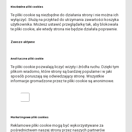
Uniwersytet Dziecięcy
Studenta i Akademii
Niezbędne pliki cookies
Te pliki cookie są niezbędne do działania strony i nie można ich
wyłączyć. Służą na przykład do utrzymania zawartości koszyka
użytkownika. Możesz ustawić przeglądarkę tak, aby blokowała
te pliki cookie, ale wtedy strona nie będzie działała poprawnie.
Zawsze aktywne
Analityczne pliki cookie
07 listopada 2022
04 listopada 2022
Te pliki cookie pozwalają liczyć wizyty i źródła ruchu. Dzięki tym
Najnowszy podcast pt. "
Komunikat w sprawie
plikom wiadomo, które strony są bardziej popularne i w jaki
(Twoje) prawo
stypendiów
sposób poruszają się odwiedzający stronę. Wszystkie
(nie)równowagi"
informacje gromadzone przez te pliki cookie są anonimowe.
Czy równowaga w życiu
Analityczne pliki cookie
zakłada, że wszystkiego jest
po "równo" jak w
matematyce? Czy mamy
świadomość tego, co jest dla
Marketingowe pliki cookies
nas ważne?
Reklamowe pliki cookie mogą być wykorzystywane za
pośrednictwem naszej strony przez naszych partnerów