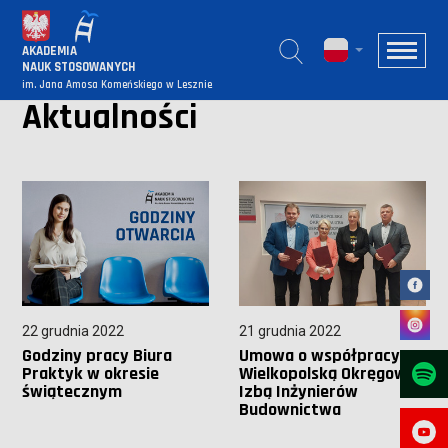
AKADEMIA
NAUK STOSOWANYCH
im. Jana Amosa Komeńskiego w Lesznie
Aktualności
22 grudnia 2022
21 grudnia 2022
Godziny pracy Biura
Umowa o współpracy z
Praktyk w okresie
Wielkopolską Okręgową
świątecznym
Izbą Inżynierów
Budownictwa